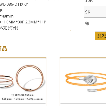
PL-086-DTJXKY
8K
9K
×
產品查詢
8*48mm
 : 1.0MM*30P 2.3MM*11P
銀
*
你的名字
.36克
(每件)
加入
公司名稱
商品
*
e-mail
*
聯絡電話
查詢以下產品