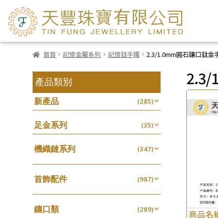
首頁
記憶金屬系列
記憶鈦手鐲
2.3/1.0mm圓石鑲口鈦金
2.
產品類別
新產品
(285)
足金系列
(35)
機織鏈系列
(347)
珠仔鏈
(25)
首飾配件
镶口链
(987)
(61)
耳環類配件
管狀網鏈
(341)
(11)
鑲口類
卷迫系列
(289)
十字鏈系列
(13)
(56)
商品名
鏈類配件
(460)