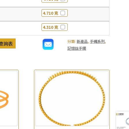
4.710 克
4.310 克
分類:
新產品
,
手镯系列
,
查詢表
記憶鈦手鐲