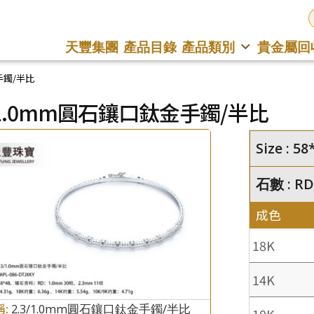
天豐集團
產品目錄
產品類別
貴金屬回
手鐲/半比
3/1.0mm圓石鑲口鈦金手鐲/半比
Size : 
石數 : RD
成色
18K
14K
稱:
2.3/1.0mm圓石鑲口鈦金手鐲/半比
10K