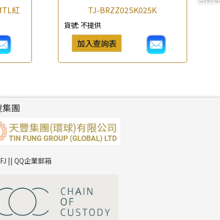
MTL紅
TJ-BRZZ02SK025K
貨號:
不提供
加入查詢表
豐集團
TFJ || QQ企業郵箱
*
你的名字
公司名稱