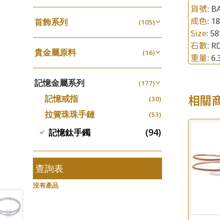
四爪頭系列
螺絲迫系列
貨號:
(20)
BA
十字車花鏈系列
(15)
(48)
動感車花吊墜
(65)
成色:
其他類配件
1
首飾系列
(161)
六爪頭系列
(105)
梅花迫系列
(41)
十字閃O鏈系列
(19)
(27)
調節珠系列
(23)
Size:
5
珠盤系列
手镯系列
(16)
車花片
(8)
平臺迫系列
(35)
十字錘打鏈系列
(74)
(17)
珠類配件
(38)
石數:
RD
生圈扣系列
(13)
貴金屬原料
袖口鈕系列
戒指系列
(16)
(7)
動感車花片
(8)
綫拍系列
(20)
側身車花鏈系列
(42)
重量:
(8)
6
無孔光身珠
(7)
龍蝦扣系列
(93)
千足金
焊片及鐳射綫
空心耳環
(16)
(2)
鑲口戒指
(27)
美拍系列
(16)
側身鏈系列
(16)
(9)
空心光身珠
(5)
鴨俐制系列
(18)
記憶金屬系列
空心車花管
(177)
空心车花管首饰链
(19)
鑲口手鏈系列
(15)
耳針系列
(146)
肖邦鏈系列
(6)
(14)
無孔批花珠
(5)
字印牌系列
(21)
相關
記憶戒指
其他
(30)
空心手鐲系列
(104)
(8)
耳環扣系列
雙十字鏈系列
(29)
(4)
空心批花珠
(21)
字母吊墜
(20)
拉簧珠珠手鏈
(53)
牛仔鏈
(37)
耳綫/耳鈎系列
水波鏈系列
(25)
(4)
相盒吊墜
(11)
(94)
記憶鈦手鐲
耳環爪頭
蛇骨鏈系列
(29)
(6)
項鏈吊墜
(101)
耳環
鏈尾系列
(71)
(6)
生肖吊墜
(26)
盒子鏈系列
查詢表
(6)
管扣系列
(4)
嘴唇鏈系列
(3)
沒有產品
星座吊墜
(12)
竹節鏈系列
(5)
水泡扣
(17)
S車花鏈系列
(1)
珠扣
(45)