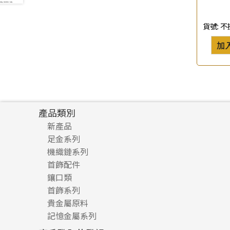
珍珠鏈系列
(3)
貨號:
不
坦克鏈系列
(9)
滿天星鏈系列
(2)
加
刀片鏈系列
(4)
方假繩鏈系列
(1)
心心鏈系列
(6)
產品類別
新產品
足金系列
機織鏈系列
足金配件
首飾配件
珠仔鏈
鑲口類
镶口链
耳環類配件
首飾系列
管狀網鏈
鏈類配件
四爪頭系列
卷迫系列
貴金屬原料
十字車花鏈系列
其他類配件
六爪頭系列
手镯系列
螺絲迫系列
動感車花吊墜
記憶金屬系列
十字閃O鏈系列
珠類配件
車花片
戒指系列
千足金
梅花迫系列
調節珠系列
珠盤系列
十字錘打鏈系列
動感車花片
空心耳環
記憶戒指
平臺迫系列
生圈扣系列
袖口鈕系列
無孔光身珠