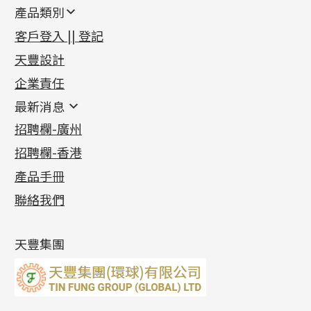
產品類別
新產品
客戶登入 || 登記
足金系列
天豐設計
機織鏈系列
足金配件
企業責任
首飾配件
珠仔鏈
鑲口類
镶口链
耳環類配件
最新消息
首飾系列
管狀網鏈
鏈類配件
四爪頭系列
卷迫系列
最新消息
招聘欄-廣州
貴金屬原料
十字車花鏈系列
其他類配件
六爪頭系列
手镯系列
螺絲迫系列
動感車花吊墜
公益活動
(6)
招聘欄-香港
記憶金屬系列
十字閃O鏈系列
珠類配件
車花片
戒指系列
千足金
梅花迫系列
調節珠系列
珠盤系列
各項證書
(2)
十字錘打鏈系列
動感車花片
空心耳環
記憶戒指
平臺迫系列
生圈扣系列
袖口鈕系列
無孔光身珠
產品手冊
相片集
(9)
側身車花鏈系列
鑲口戒指
空心车花管首饰链
拉簧珠珠手鏈
綫拍系列
龍蝦扣系列
焊片及鐳射綫
空心光身珠
展覽會資訊
(19)
聯絡我們
側身鏈系列
鑲口手鏈系列
空心手鐲系列
記憶鈦手鐲
美拍系列
鴨俐制系列
空心車花管
無孔批花珠
最新產品資訊
(14)
肖邦鏈系列
牛仔鏈
耳針系列
字印牌系列
其他
空心批花珠
產品發明及專利
(9)
雙十字鏈系列
耳環扣系列
字母吊墜
天豐集團
水波鏈系列
耳綫/耳鈎系列
相盒吊墜
蛇骨鏈系列
耳環爪頭
項鏈吊墜
鏈尾系列
耳環
生肖吊墜
盒子鏈系列
管扣系列