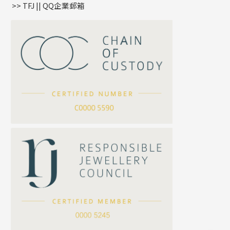
>> TFJ || QQ企業郵箱
嘴唇鏈系列
星座吊墜
竹節鏈系列
水泡扣
S車花鏈系列
珠扣
珍珠鏈系列
坦克鏈系列
滿天星鏈系列
*
你的名字
刀片鏈系列
方假繩鏈系列
公司名稱
心心鏈系列
*
e-mail
*
聯絡電話