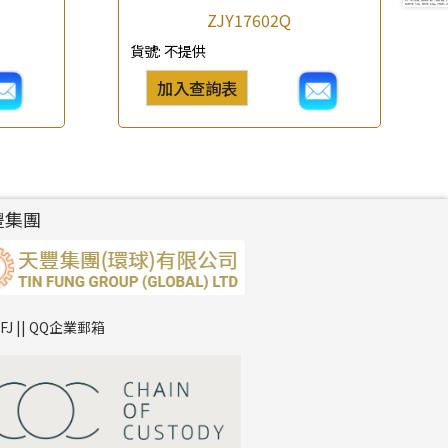
ZJY17602Q
貨號:
不提供
加入查詢表
豐集團
TFJ || QQ企業郵箱
*
你的名字
公司名稱