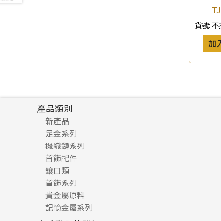
TJ
珍珠鏈系列
(3)
貨號:
不
坦克鏈系列
(9)
滿天星鏈系列
(2)
加
刀片鏈系列
(4)
方假繩鏈系列
(1)
心心鏈系列
(6)
產品類別
新產品
足金系列
機織鏈系列
足金配件
首飾配件
珠仔鏈
鑲口類
镶口链
耳環類配件
首飾系列
管狀網鏈
鏈類配件
四爪頭系列
卷迫系列
貴金屬原料
十字車花鏈系列
其他類配件
六爪頭系列
手镯系列
螺絲迫系列
動感車花吊墜
記憶金屬系列
十字閃O鏈系列
珠類配件
車花片
戒指系列
千足金
梅花迫系列
調節珠系列
珠盤系列
十字錘打鏈系列
動感車花片
空心耳環
記憶戒指
平臺迫系列
生圈扣系列
袖口鈕系列
無孔光身珠