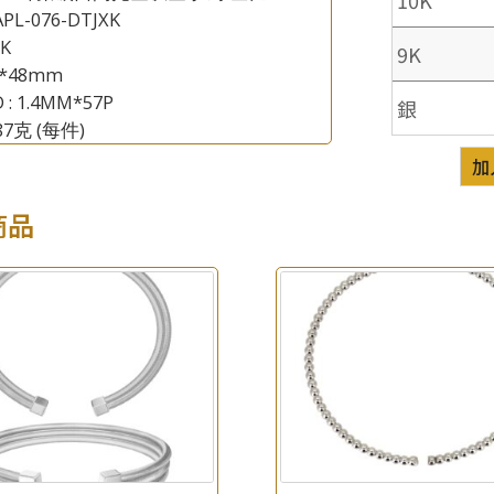
PL-076-DTJXK
8K
9K
×
產品查詢
8*48mm
 : 1.4MM*57P
銀
*
你的名字
.87克
(每件)
加
公司名稱
商品
*
e-mail
*
聯絡電話
查詢以下產品