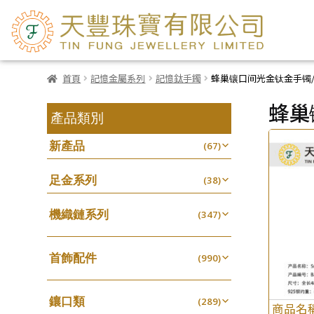
首頁
記憶金屬系列
記憶鈦手鐲
蜂巢镶口间光金钛金手镯
蜂巢
產品類別
新產品
(67)
足金系列
(38)
機織鏈系列
(347)
珠仔鏈
(25)
首飾配件
镶口链
(990)
(61)
耳環類配件
管狀網鏈
(341)
(11)
鑲口類
卷迫系列
(289)
十字鏈系列
(13)
(56)
商品名
鏈類配件
(462)