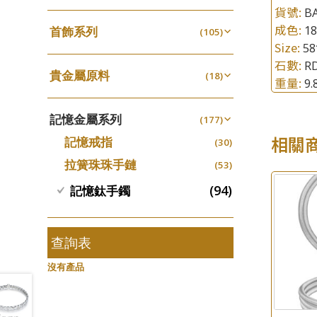
四爪頭系列
螺絲迫系列
貨號:
(20)
BA
十字車花鏈系列
(15)
(48)
動感車花吊墜
(65)
成色:
其他類配件
1
首飾系列
(161)
六爪頭系列
(105)
梅花迫系列
(41)
十字閃O鏈系列
(19)
(27)
調節珠系列
(23)
Size:
5
珠盤系列
手镯系列
(16)
車花片
(8)
平臺迫系列
(35)
十字錘打鏈系列
(74)
(17)
珠類配件
(39)
石數:
RD
生圈扣系列
(13)
貴金屬原料
袖口鈕系列
戒指系列
(18)
(7)
動感車花片
(8)
綫拍系列
(20)
側身車花鏈系列
(42)
重量:
(8)
9
無孔光身珠
(7)
龍蝦扣系列
(93)
千足金
焊片及鐳射綫
空心耳環
(18)
(2)
鑲口戒指
(27)
美拍系列
(16)
側身鏈系列
(16)
(9)
空心光身珠
(5)
鴨俐制系列
(18)
記憶金屬系列
空心車花管
(177)
空心车花管首饰链
(19)
鑲口手鏈系列
(15)
耳針系列
(146)
肖邦鏈系列
(6)
(14)
無孔批花珠
(5)
字印牌系列
(21)
相關
記憶戒指
其他
(30)
空心手鐲系列
(104)
(8)
耳環扣系列
雙十字鏈系列
(29)
(4)
空心批花珠
(22)
字母吊墜
(20)
拉簧珠珠手鏈
(53)
牛仔鏈
(37)
耳綫/耳鈎系列
水波鏈系列
(25)
(4)
相盒吊墜
(11)
(94)
記憶鈦手鐲
耳環爪頭
蛇骨鏈系列
(29)
(6)
項鏈吊墜
(102)
耳環
鏈尾系列
(71)
(6)
生肖吊墜
(27)
盒子鏈系列
查詢表
(6)
管扣系列
(4)
嘴唇鏈系列
(3)
沒有產品
星座吊墜
(12)
竹節鏈系列
(5)
水泡扣
(17)
S車花鏈系列
(1)
珠扣
(45)