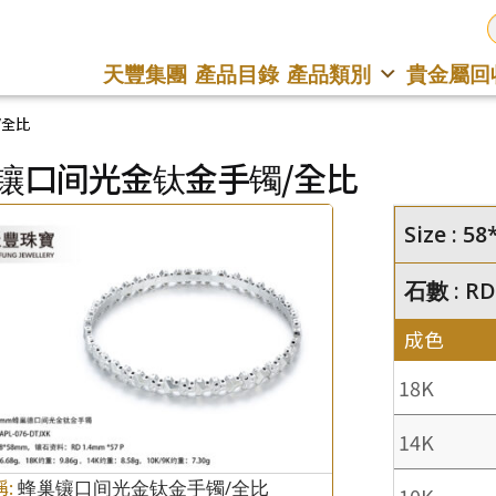
天豐集團
產品目錄
產品類別
貴金屬回
/全比
镶口间光金钛金手镯/全比
Size : 
石數 : RD
成色
18K
14K
稱:
蜂巢镶口间光金钛金手镯/全比
10K