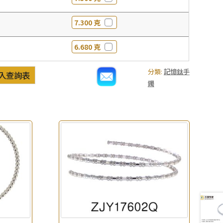
7.300 克
6.680 克
分類:
記憶鈦手
入查詢表
鐲