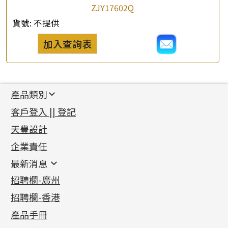
ZJY17602Q
貨號:
不提供
加入查詢表
產品類別
新產品
客戶登入 || 登記
足金系列
天豐設計
機織鏈系列
足金配件
企業責任
首飾配件
珠仔鏈
鑲口類
镶口链
耳環類配件
最新消息
首飾系列
管狀網鏈
鏈類配件
四爪頭系列
卷迫系列
最新消息
招聘欄-廣州
貴金屬原料
十字車花鏈系列
其他類配件
六爪頭系列
手镯系列
螺絲迫系列
動感車花吊墜
公益活動
(6)
招聘欄-香港
記憶金屬系列
十字閃O鏈系列
珠類配件
車花片
戒指系列
千足金
梅花迫系列
調節珠系列
珠盤系列
各項證書
(2)
十字錘打鏈系列
動感車花片
空心耳環
記憶戒指
平臺迫系列
生圈扣系列
袖口鈕系列
無孔光身珠
產品手冊
相片集
(9)
側身車花鏈系列
鑲口戒指
空心车花管首饰链
拉簧珠珠手鏈
綫拍系列
龍蝦扣系列
焊片及鐳射綫
空心光身珠
展覽會資訊
(19)