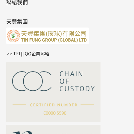
聯絡我們
側身鏈系列
鑲口手鏈系列
空心手鐲系列
記憶鈦手鐲
美拍系列
鴨俐制系列
空心車花管
無孔批花珠
最新產品資訊
(14)
肖邦鏈系列
牛仔鏈
耳針系列
字印牌系列
其他
空心批花珠
產品發明及專利
(9)
雙十字鏈系列
耳環扣系列
字母吊墜
天豐集團
水波鏈系列
耳綫/耳鈎系列
相盒吊墜
蛇骨鏈系列
耳環爪頭
項鏈吊墜
鏈尾系列
耳環
生肖吊墜
盒子鏈系列
管扣系列
>> TFJ || QQ企業郵箱
嘴唇鏈系列
星座吊墜
竹節鏈系列
水泡扣
S車花鏈系列
珠扣
珍珠鏈系列
坦克鏈系列
滿天星鏈系列
*
你的名字
刀片鏈系列
方假繩鏈系列
公司名稱
心心鏈系列
*
e-mail