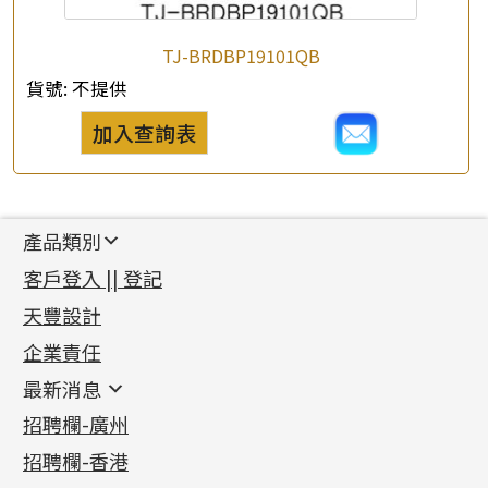
TJ-BRDBP19101QB
貨號:
不提供
加入查詢表
產品類別
新產品
客戶登入 || 登記
足金系列
天豐設計
機織鏈系列
足金配件
企業責任
首飾配件
珠仔鏈
鑲口類
镶口链
耳環類配件
最新消息
首飾系列
管狀網鏈
鏈類配件
四爪頭系列
卷迫系列
最新消息
招聘欄-廣州
貴金屬原料
十字車花鏈系列
其他類配件
六爪頭系列
手镯系列
螺絲迫系列
動感車花吊墜
公益活動
(6)
招聘欄-香港
記憶金屬系列
十字閃O鏈系列
珠類配件
車花片
戒指系列
千足金
梅花迫系列
調節珠系列
珠盤系列
各項證書
(2)
十字錘打鏈系列
動感車花片
空心耳環
記憶戒指
平臺迫系列
生圈扣系列
袖口鈕系列
無孔光身珠