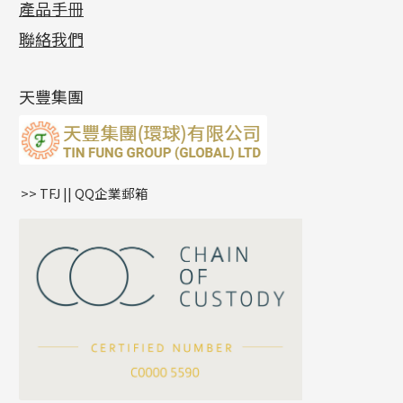
產品手冊
相片集
(9)
側身車花鏈系列
鑲口戒指
空心车花管首饰链
拉簧珠珠手鏈
綫拍系列
龍蝦扣系列
焊片及鐳射綫
空心光身珠
展覽會資訊
(19)
聯絡我們
側身鏈系列
鑲口手鏈系列
空心手鐲系列
記憶鈦手鐲
美拍系列
鴨俐制系列
空心車花管
無孔批花珠
最新產品資訊
(14)
肖邦鏈系列
牛仔鏈
耳針系列
字印牌系列
其他
空心批花珠
產品發明及專利
(9)
雙十字鏈系列
耳環扣系列
字母吊墜
天豐集團
水波鏈系列
耳綫/耳鈎系列
相盒吊墜
蛇骨鏈系列
耳環爪頭
項鏈吊墜
鏈尾系列
耳環
生肖吊墜
盒子鏈系列
管扣系列
>> TFJ || QQ企業郵箱
嘴唇鏈系列
星座吊墜
竹節鏈系列
水泡扣
S車花鏈系列
珠扣
珍珠鏈系列
坦克鏈系列
滿天星鏈系列
*
你的名字
刀片鏈系列
方假繩鏈系列
公司名稱
心心鏈系列