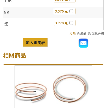
10K
3.570 克
9K
3.270 克
銀
分類:
新產品
,
記憶鈦手鐲
加入查詢表
相關商品