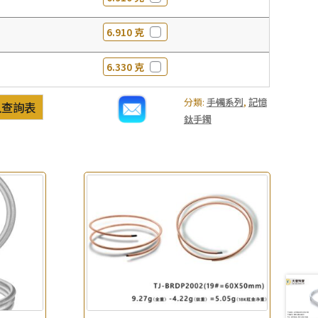
6.910 克
6.330 克
分類:
手镯系列
,
記憶
入查詢表
鈦手鐲