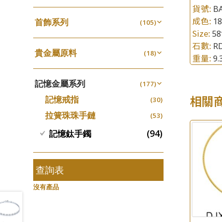
四爪頭系列
螺絲迫系列
貨號:
(20)
BA
十字車花鏈系列
(15)
(48)
動感車花吊墜
(65)
成色:
其他類配件
1
首飾系列
(161)
六爪頭系列
(105)
梅花迫系列
(41)
十字閃O鏈系列
(19)
(27)
調節珠系列
(23)
Size:
5
珠盤系列
手镯系列
(16)
車花片
(8)
平臺迫系列
(35)
十字錘打鏈系列
(74)
(17)
珠類配件
(39)
石數:
RD
生圈扣系列
(13)
貴金屬原料
袖口鈕系列
戒指系列
(18)
(7)
動感車花片
(8)
綫拍系列
(20)
側身車花鏈系列
(42)
重量:
(8)
9
無孔光身珠
(7)
龍蝦扣系列
(93)
千足金
焊片及鐳射綫
空心耳環
(18)
(2)
鑲口戒指
(27)
美拍系列
(16)
側身鏈系列
(16)
(9)
空心光身珠
(5)
鴨俐制系列
(18)
記憶金屬系列
空心車花管
(177)
空心车花管首饰链
(19)
鑲口手鏈系列
(15)
耳針系列
(146)
肖邦鏈系列
(6)
(14)
無孔批花珠
(5)
字印牌系列
(21)
相關
記憶戒指
其他
(30)
空心手鐲系列
(104)
(8)
耳環扣系列
雙十字鏈系列
(29)
(4)
空心批花珠
(22)
字母吊墜
(20)
拉簧珠珠手鏈
(53)
牛仔鏈
(37)
耳綫/耳鈎系列
水波鏈系列
(25)
(4)
相盒吊墜
(11)
(94)
記憶鈦手鐲
耳環爪頭
蛇骨鏈系列
(29)
(6)
項鏈吊墜
(102)
耳環
鏈尾系列
(71)
(6)
生肖吊墜
(27)
盒子鏈系列
查詢表
(6)
管扣系列
(4)
嘴唇鏈系列
(3)
沒有產品
星座吊墜
(12)
竹節鏈系列
(5)
水泡扣
(17)
S車花鏈系列
(1)
珠扣
(45)