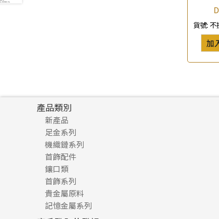
D
珍珠鏈系列
(3)
貨號:
不
坦克鏈系列
(9)
滿天星鏈系列
(2)
加
刀片鏈系列
(4)
方假繩鏈系列
(1)
心心鏈系列
(6)
產品類別
新產品
足金系列
機織鏈系列
足金配件
首飾配件
珠仔鏈
鑲口類
镶口链
耳環類配件
首飾系列
管狀網鏈
鏈類配件
四爪頭系列
卷迫系列
貴金屬原料
十字車花鏈系列
其他類配件
六爪頭系列
手镯系列
螺絲迫系列
動感車花吊墜
記憶金屬系列
十字閃O鏈系列
珠類配件
車花片
戒指系列
千足金
梅花迫系列
調節珠系列
珠盤系列
十字錘打鏈系列
動感車花片
空心耳環
記憶戒指
平臺迫系列
生圈扣系列
袖口鈕系列
無孔光身珠