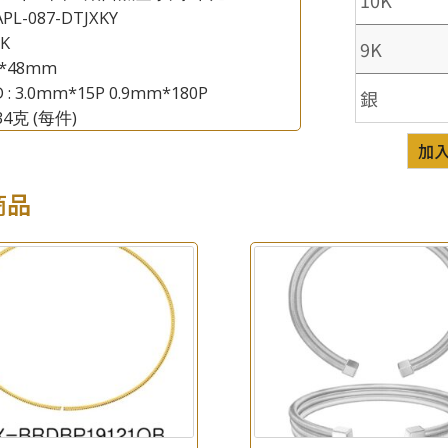
PL-087-DTJXKY
8K
9K
×
產品查詢
8*48mm
 : 3.0mm*15P 0.9mm*180P
銀
*
你的名字
.34克
(每件)
加
公司名稱
商品
*
e-mail
*
聯絡電話
查詢以下產品