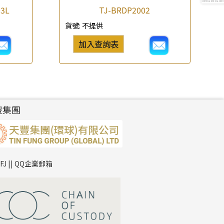
03L
TJ-BRDP2002
貨號:
不提供
加入查詢表
豐集團
TFJ || QQ企業郵箱
*
你的名字
公司名稱