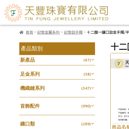
首頁
記憶金屬系列
記憶鈦手鐲
十二圍一鑲口鈦金手鐲/
十二
產品類別
新產品
(67)
足金系列
(38)
機織鏈系列
(347)
珠仔鏈
(25)
首飾配件
镶口链
(990)
(61)
耳環類配件
管狀網鏈
(341)
(11)
鑲口類
卷迫系列
(289)
十字鏈系列
(13)
(56)
商品名
鏈類配件
(462)