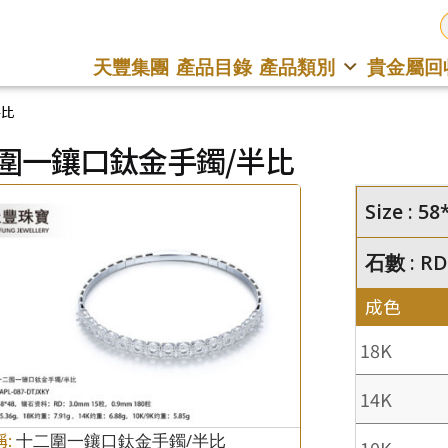
天豐集團
產品目錄
產品類別
貴金屬回
半比
圍一鑲口鈦金手鐲/半比
Size : 
石數 : RD
成色
18K
14K
稱:
十二圍一鑲口鈦金手鐲/半比
10K