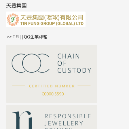
雙十字鏈系列
耳環扣系列
字母吊墜
天豐集團
水波鏈系列
耳綫/耳鈎系列
相盒吊墜
蛇骨鏈系列
耳環爪頭
項鏈吊墜
鏈尾系列
耳環
生肖吊墜
盒子鏈系列
管扣系列
>> TFJ || QQ企業郵箱
嘴唇鏈系列
星座吊墜
竹節鏈系列
水泡扣
S車花鏈系列
珠扣
珍珠鏈系列
坦克鏈系列
滿天星鏈系列
*
你的名字
刀片鏈系列
方假繩鏈系列
公司名稱
心心鏈系列
*
e-mail
*
聯絡電話