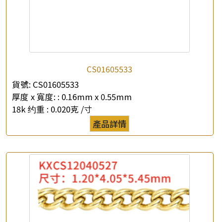
CS01605533
貨號:
CS01605533
厚度 x 寬度: :
0.16mm x 0.55mm
18k 约重 :
0.020克 /寸
產品詳情
×
產品查詢
*
你的名字
公司名稱
*
e-mail