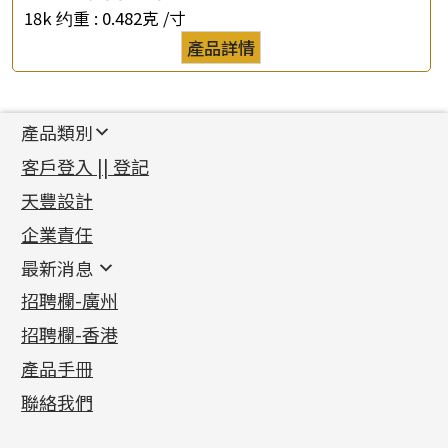
18k 约重 :
0.482克 /寸
產品詳情
產品類別
新產品
客戶登入 || 登記
足金系列
天豐設計
機織鏈系列
足金配件
企業責任
首飾配件
珠仔鏈
鑲口類
镶口链
耳環類配件
最新消息
首飾系列
管狀網鏈
鏈類配件
四爪頭系列
卷迫系列
最新消息
招聘欄-廣州
貴金屬原料
十字車花鏈系列
其他類配件
六爪頭系列
手镯系列
螺絲迫系列
動感車花吊墜
公益活動
(6)
招聘欄-香港
記憶金屬系列
十字閃O鏈系列
珠類配件
車花片
戒指系列
千足金
梅花迫系列
調節珠系列
珠盤系列
各項證書
(2)
十字錘打鏈系列
動感車花片
空心耳環
記憶戒指
平臺迫系列
生圈扣系列
袖口鈕系列
無孔光身珠
產品手冊
相片集
(9)
側身車花鏈系列
鑲口戒指
空心车花管首饰链
拉簧珠珠手鏈
綫拍系列
龍蝦扣系列
焊片及鐳射綫
空心光身珠
展覽會資訊
(19)
聯絡我們
側身鏈系列
鑲口手鏈系列
空心手鐲系列
記憶鈦手鐲
美拍系列
鴨俐制系列
空心車花管
無孔批花珠
最新產品資訊
(14)
肖邦鏈系列
牛仔鏈
耳針系列
字印牌系列
其他
空心批花珠
產品發明及專利
(9)