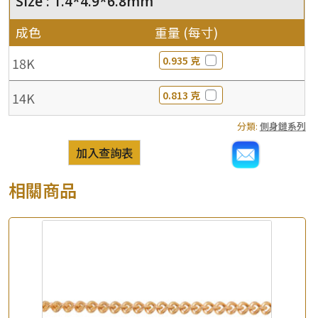
Size : 1.4*4.9*6.8mm
成色
重量 (每寸)
0.935 克
18K
0.813 克
14K
分類:
側身鏈系列
加入查詢表
相關商品