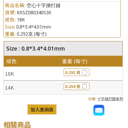
商品名稱:
空心十字捶打鏈
貨號:
KXSZ080340S30
成色:
18K
Size:
0.8*3.4*4.01mm
重量:
0.292克
(每寸)
Size : 0.8*3.4*4.01mm
成色
重量 (每寸)
0.292 克
18K
0.254 克
14K
分類:
十字錘打鏈系列
加入查詢表
相關商品