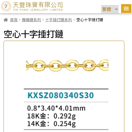
首頁
機織鏈系列
十字錘打鏈系列
空心十字捶打鏈
空心十字捶打鏈