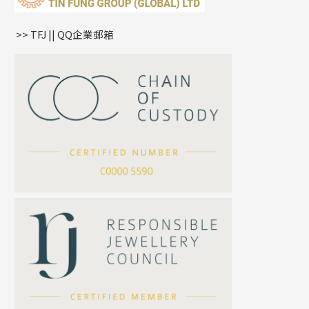
鏈尾系列
耳環
生肖吊墜
盒子鏈系列
管扣系列
>> TFJ || QQ企業郵箱
嘴唇鏈系列
星座吊墜
竹節鏈系列
水泡扣
S車花鏈系列
珠扣
珍珠鏈系列
坦克鏈系列
滿天星鏈系列
*
你的名字
刀片鏈系列
方假繩鏈系列
公司名稱
心心鏈系列
*
e-mail
*
聯絡電話