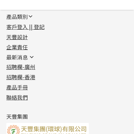
產品類別
新產品
客戶登入 || 登記
足金系列
天豐設計
機織鏈系列
足金配件
企業責任
首飾配件
珠仔鏈
鑲口類
镶口链
耳環類配件
最新消息
首飾系列
管狀網鏈
鏈類配件
四爪頭系列
卷迫系列
最新消息
招聘欄-廣州
貴金屬原料
十字車花鏈系列
其他類配件
六爪頭系列
手镯系列
螺絲迫系列
動感車花吊墜
公益活動
(6)
招聘欄-香港
記憶金屬系列
十字閃O鏈系列
珠類配件
車花片
戒指系列
千足金
梅花迫系列
調節珠系列
珠盤系列
各項證書
(2)
十字錘打鏈系列
動感車花片
空心耳環
記憶戒指
平臺迫系列
生圈扣系列
袖口鈕系列
無孔光身珠
產品手冊
相片集
(9)
側身車花鏈系列
鑲口戒指
空心车花管首饰链
拉簧珠珠手鏈
綫拍系列
龍蝦扣系列
焊片及鐳射綫
空心光身珠
展覽會資訊
(19)
聯絡我們
側身鏈系列
鑲口手鏈系列
空心手鐲系列
記憶鈦手鐲
美拍系列
鴨俐制系列
空心車花管
無孔批花珠
最新產品資訊
(14)
肖邦鏈系列
牛仔鏈
耳針系列
字印牌系列
其他
空心批花珠
產品發明及專利
(9)
雙十字鏈系列
耳環扣系列
字母吊墜
天豐集團
水波鏈系列
耳綫/耳鈎系列
相盒吊墜
蛇骨鏈系列
耳環爪頭
項鏈吊墜