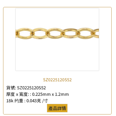
×
產品查詢
*
你的名字
公司名稱
*
e-mail
*
聯絡電話
查詢以下產品
SZ0225120S52
貨號:
SZ0225120S52
厚度 x 寬度: :
0.225mm x 1.2mm
18k 约重 :
0.043克 /寸
產品詳情