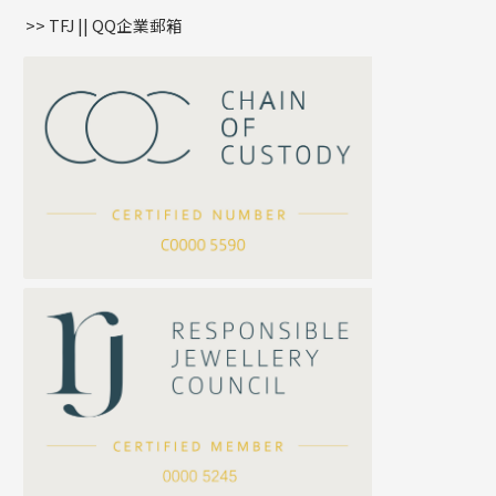
盒子鏈系列
管扣系列
>> TFJ || QQ企業郵箱
嘴唇鏈系列
星座吊墜
竹節鏈系列
水泡扣
S車花鏈系列
珠扣
珍珠鏈系列
坦克鏈系列
滿天星鏈系列
*
你的名字
刀片鏈系列
方假繩鏈系列
公司名稱
心心鏈系列
*
e-mail
*
聯絡電話