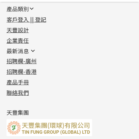
產品類別
新產品
客戶登入 || 登記
足金系列
天豐設計
機織鏈系列
足金配件
企業責任
首飾配件
珠仔鏈
鑲口類
镶口链
耳環類配件
最新消息
首飾系列
管狀網鏈
鏈類配件
四爪頭系列
卷迫系列
最新消息
招聘欄-廣州
貴金屬原料
十字車花鏈系列
其他類配件
六爪頭系列
手镯系列
螺絲迫系列
動感車花吊墜
公益活動
(6)
招聘欄-香港
記憶金屬系列
十字閃O鏈系列
珠類配件
車花片
戒指系列
千足金
梅花迫系列
調節珠系列
珠盤系列
各項證書
(2)
十字錘打鏈系列
動感車花片
空心耳環
記憶戒指
平臺迫系列
生圈扣系列
袖口鈕系列
無孔光身珠
產品手冊
相片集
(9)
側身車花鏈系列
鑲口戒指
空心车花管首饰链
拉簧珠珠手鏈
綫拍系列
龍蝦扣系列
焊片及鐳射綫
空心光身珠
展覽會資訊
(19)
聯絡我們
側身鏈系列
鑲口手鏈系列
空心手鐲系列
記憶鈦手鐲
美拍系列
鴨俐制系列
空心車花管
無孔批花珠
最新產品資訊
(14)
肖邦鏈系列
牛仔鏈
耳針系列
字印牌系列
其他
空心批花珠
產品發明及專利
(9)
雙十字鏈系列
耳環扣系列
字母吊墜
天豐集團
水波鏈系列
耳綫/耳鈎系列
相盒吊墜
蛇骨鏈系列
耳環爪頭
項鏈吊墜
鏈尾系列
耳環
生肖吊墜