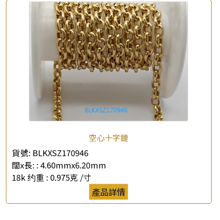
空心十字鏈
貨號:
BLKXSZ170946
闊x長: :
4.60mmx6.20mm
18k 约重 :
0.975克 /寸
產品詳情
×
產品查詢