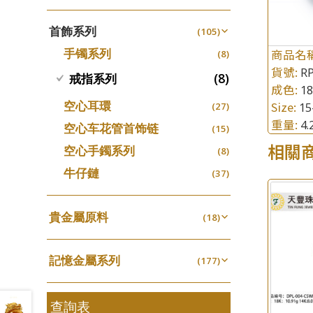
四爪頭系列
螺絲迫系列
(20)
十字車花鏈系列
(15)
(48)
動感車花吊墜
(65)
其他類配件
首飾系列
(161)
六爪頭系列
(105)
梅花迫系列
(41)
十字閃O鏈系列
(19)
(27)
調節珠系列
(23)
珠盤系列
手镯系列
商品名
(16)
車花片
(8)
平臺迫系列
(35)
十字錘打鏈系列
(74)
(17)
珠類配件
(39)
生圈扣系列
(13)
貨號:
RP
袖口鈕系列
(7)
動感車花片
(8)
戒指系列
綫拍系列
(20)
側身車花鏈系列
(42)
(8)
無孔光身珠
(7)
龍蝦扣系列
成色:
1
(93)
焊片及鐳射綫
(2)
鑲口戒指
美拍系列
(16)
側身鏈系列
(16)
(9)
空心耳環
空心光身珠
Size:
15
(27)
(5)
鴨俐制系列
(18)
空心車花管
(19)
鑲口手鏈系列
耳針系列
重量:
(146)
4
肖邦鏈系列
(6)
(14)
空心车花管首饰链
無孔批花珠
(15)
(5)
字印牌系列
(21)
其他
(104)
耳環扣系列
雙十字鏈系列
相關
(29)
(4)
空心手鐲系列
空心批花珠
(8)
(22)
字母吊墜
(20)
耳綫/耳鈎系列
水波鏈系列
(25)
(4)
牛仔鏈
(37)
相盒吊墜
(11)
耳環爪頭
蛇骨鏈系列
(29)
(6)
項鏈吊墜
(102)
耳環
鏈尾系列
(71)
貴金屬原料
(6)
(18)
生肖吊墜
(27)
盒子鏈系列
千足金
(6)
(18)
管扣系列
(4)
嘴唇鏈系列
記憶金屬系列
(3)
(177)
星座吊墜
(12)
竹節鏈系列
記憶戒指
(5)
(30)
水泡扣
(17)
S車花鏈系列
拉簧珠珠手鏈
查詢表
(1)
(53)
珠扣
(45)