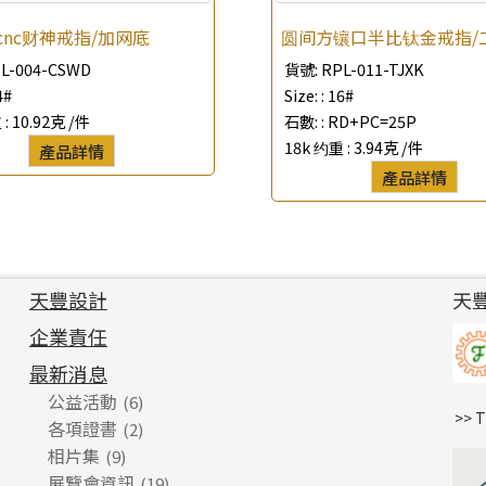
cnc财神戒指/加网底
圆间方镶口半比钛金戒指/
L-004-CSWD
貨號:
RPL-011-TJXK
4#
Size: :
16#
 :
10.92克 /件
石數: :
RD+PC=25P
18k 约重 :
3.94克 /件
產品詳情
產品詳情
天豐設計
天
企業責任
最新消息
公益活動
(6)
>> 
各項證書
(2)
相片集
(9)
展覽會資訊
(19)