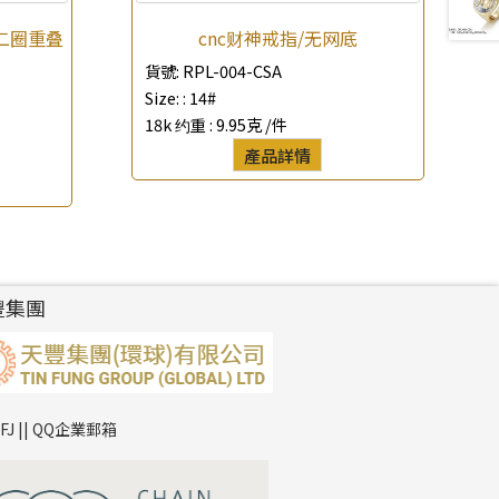
二圈重叠
cnc财神戒指/无网底
貨號:
RPL-004-CSA
Size: :
14#
18k 约重 :
9.95克 /件
產品詳情
豐集團
TFJ || QQ企業郵箱
*
你的名字