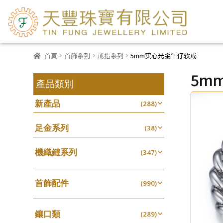
首頁
首飾系列
戒指系列
5mm实心光金牛仔软戒
5m
產品類別
新產品
(288)
足金系列
(38)
機織鏈系列
(347)
珠仔鏈
(25)
首飾配件
镶口链
(990)
(61)
耳環類配件
管狀網鏈
(341)
(11)
鑲口類
卷迫系列
(289)
十字鏈系列
(13)
(56)
鏈類配件
(462)