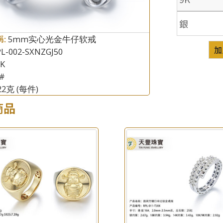
銀
稱:
×
5mm实心光金牛仔软戒
產品查詢
加
L-002-SXNZGJ50
8K
*
你的名字
#
.22克
(每件)
公司名稱
商品
*
e-mail
*
聯絡電話
查詢以下產品