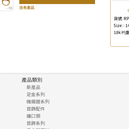
珍珠鏈系列
記憶鈦手鐲
(3)
(94)
沒有產品
坦克鏈系列
(9)
貨號:
RP
滿天星鏈系列
(2)
Size: :
1
18k 约重
刀片鏈系列
(4)
方假繩鏈系列
(1)
心心鏈系列
(6)
產品類別
新產品
足金系列
機織鏈系列
足金配件
首飾配件
珠仔鏈
鑲口類
镶口链
耳環類配件
首飾系列
管狀網鏈
鏈類配件
四爪頭系列
卷迫系列