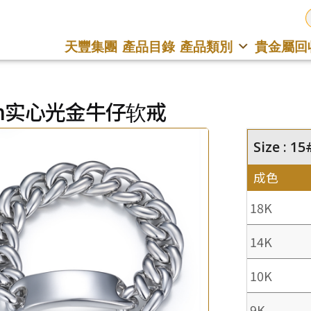
天豐集團
產品目錄
產品類別
貴金屬回
m实心光金牛仔软戒
Size : 15
成色
18K
14K
10K
9K