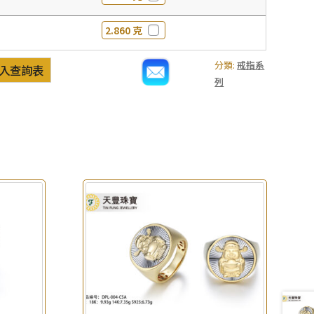
2.860 克
分類:
戒指系
入查詢表
列