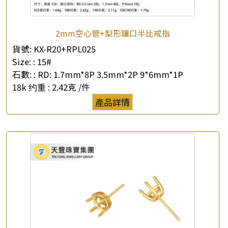
2mm空心管+梨形鑲口半比戒指
貨號:
KX-R20+RPL025
Size: :
15#
石數: :
RD: 1.7mm*8P 3.5mm*2P 9*6mm*1P
18k 约重 :
2.42克 /件
產品詳情