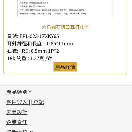
六爪圓石鑲口耳釘/1卡
貨號:
EPL-023-LZXKY65
耳針線徑和長度: :
0.85*11mm
石數: :
RD: 6.5mm 1P*2
18k 约重 :
1.27克 /對
產品詳情
產品類別
新產品
客戶登入 || 登記
足金系列
天豐設計
機織鏈系列
足金配件
企業責任
首飾配件
珠仔鏈
鑲口類
镶口链
耳環類配件
最新消息