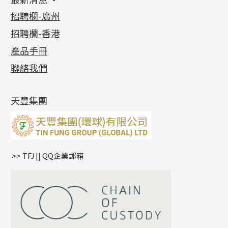
首飾系列
管狀網鏈
鏈類配件
四爪頭系列
卷迫系列
最新消息
招聘欄-廣州
貴金屬原料
十字車花鏈系列
其他類配件
六爪頭系列
手镯系列
螺絲迫系列
動感車花吊墜
公益活動
(6)
招聘欄-香港
記憶金屬系列
十字閃O鏈系列
珠類配件
車花片
戒指系列
千足金
梅花迫系列
調節珠系列
珠盤系列
各項證書
(2)
十字錘打鏈系列
動感車花片
空心耳環
記憶戒指
平臺迫系列
生圈扣系列
袖口鈕系列
無孔光身珠
產品手冊
相片集
(9)
側身車花鏈系列
鑲口戒指
空心车花管首饰链
拉簧珠珠手鏈
綫拍系列
龍蝦扣系列
焊片及鐳射綫
空心光身珠
展覽會資訊
(19)
聯絡我們
側身鏈系列
鑲口手鏈系列
空心手鐲系列
記憶鈦手鐲
美拍系列
鴨俐制系列
空心車花管
無孔批花珠
最新產品資訊
(14)
肖邦鏈系列
牛仔鏈
耳針系列
字印牌系列
其他
空心批花珠
產品發明及專利
(9)
雙十字鏈系列
耳環扣系列
字母吊墜
天豐集團
水波鏈系列
耳綫/耳鈎系列
相盒吊墜
蛇骨鏈系列
耳環爪頭
項鏈吊墜
鏈尾系列
耳環
生肖吊墜
盒子鏈系列
管扣系列
>> TFJ || QQ企業郵箱
嘴唇鏈系列
星座吊墜
竹節鏈系列
水泡扣
S車花鏈系列
珠扣
珍珠鏈系列
坦克鏈系列
滿天星鏈系列
*
你的名字