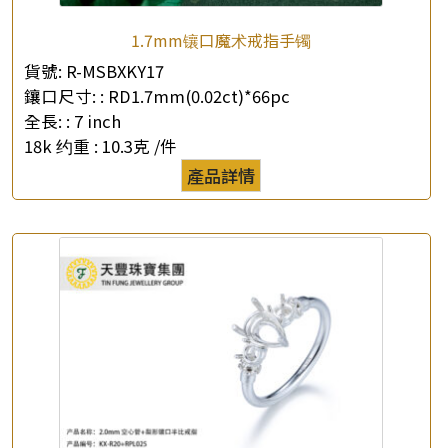
1.7mm镶口魔术戒指手镯
貨號:
R-MSBXKY17
鑲口尺寸: :
RD1.7mm(0.02ct)*66pc
全長: :
7 inch
×
產品查詢
18k 约重 :
10.3克 /件
產品詳情
*
你的名字
公司名稱
*
e-mail
*
聯絡電話
查詢以下產品