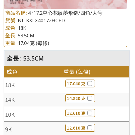
商品名稱:
4*17.2空心花纹菱形链/四角/大号
貨號:
NL-KXLX40172HC+LC
成色:
18K
全長:
53.5CM
重量:
17.04克
(每條)
全長 : 53.5CM
成色
重量 (每條)
17.040 克
18K
14.820 克
14K
12.610 克
10K
12.610 克
9K