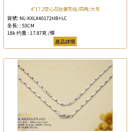
4*17.2空心花纹菱形链/四角/大号
貨號:
NL-KXLX40172HB+LC
全長: :
53CM
×
18k 约重 :
17.87克 /條
產品查詢
產品詳情
*
你的名字
公司名稱
*
e-mail
*
聯絡電話
查詢以下產品