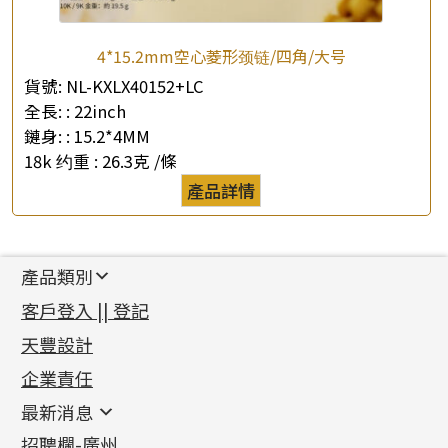
4*15.2mm空心菱形颈链/四角/大号
貨號:
NL-KXLX40152+LC
全長: :
22inch
鏈身: :
15.2*4MM
18k 约重 :
26.3克 /條
產品詳情
產品類別
新產品
客戶登入 || 登記
足金系列
天豐設計
機織鏈系列
足金配件
企業責任
首飾配件
珠仔鏈
鑲口類
镶口链
耳環類配件
最新消息
首飾系列
管狀網鏈
鏈類配件
四爪頭系列
卷迫系列
最新消息
招聘欄-廣州