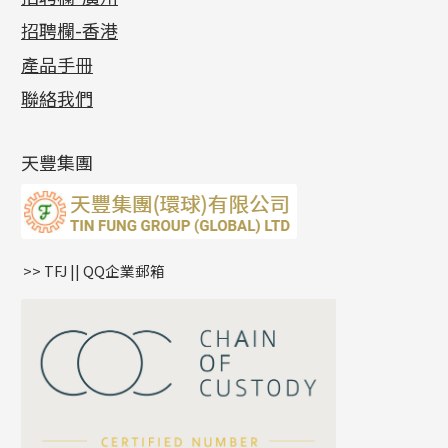
貴金屬原料
十字車花鏈系列
其他類配件
六爪頭系列
手镯系列
螺絲迫系列
動感車花吊墜
公益活動
(6)
招聘欄-香港
記憶金屬系列
十字閃O鏈系列
珠類配件
車花片
戒指系列
千足金
梅花迫系列
調節珠系列
珠盤系列
各項證書
(2)
十字錘打鏈系列
動感車花片
空心耳環
記憶戒指
平臺迫系列
生圈扣系列
袖口鈕系列
無孔光身珠
產品手冊
相片集
(9)
側身車花鏈系列
鑲口戒指
空心车花管首饰链
拉簧珠珠手鏈
綫拍系列
龍蝦扣系列
焊片及鐳射綫
空心光身珠
展覽會資訊
(19)
聯絡我們
側身鏈系列
鑲口手鏈系列
空心手鐲系列
記憶鈦手鐲
美拍系列
鴨俐制系列
空心車花管
無孔批花珠
最新產品資訊
(14)
肖邦鏈系列
牛仔鏈
耳針系列
字印牌系列
其他
空心批花珠
產品發明及專利
(9)
雙十字鏈系列
耳環扣系列
字母吊墜
天豐集團
水波鏈系列
耳綫/耳鈎系列
相盒吊墜
蛇骨鏈系列
耳環爪頭
項鏈吊墜
鏈尾系列
耳環
生肖吊墜
盒子鏈系列
管扣系列
>> TFJ || QQ企業郵箱
嘴唇鏈系列
星座吊墜
竹節鏈系列
水泡扣
S車花鏈系列
珠扣
珍珠鏈系列
坦克鏈系列
滿天星鏈系列
*
你的名字
刀片鏈系列