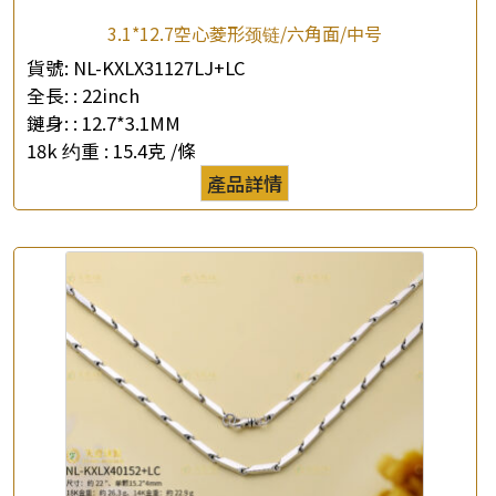
3.1*12.7空心菱形颈链/六角面/中号
貨號:
NL-KXLX31127LJ+LC
全長: :
22inch
鏈身: :
12.7*3.1MM
18k 约重 :
15.4克 /條
產品詳情