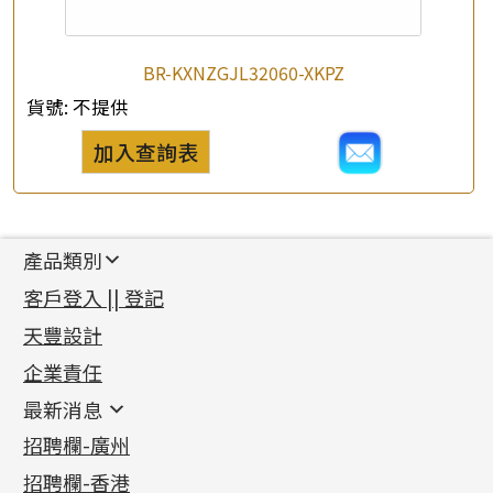
BR-KXNZGJL32060-XKPZ
貨號:
不提供
加入查詢表
產品類別
新產品
客戶登入 || 登記
足金系列
天豐設計
機織鏈系列
足金配件
企業責任
首飾配件
珠仔鏈
鑲口類
镶口链
耳環類配件
最新消息
首飾系列
管狀網鏈
鏈類配件
四爪頭系列
卷迫系列
最新消息
招聘欄-廣州
貴金屬原料
十字車花鏈系列
其他類配件
六爪頭系列
手镯系列
螺絲迫系列
動感車花吊墜
公益活動
(6)
招聘欄-香港
記憶金屬系列
十字閃O鏈系列
珠類配件
車花片
戒指系列
千足金
梅花迫系列
調節珠系列
珠盤系列