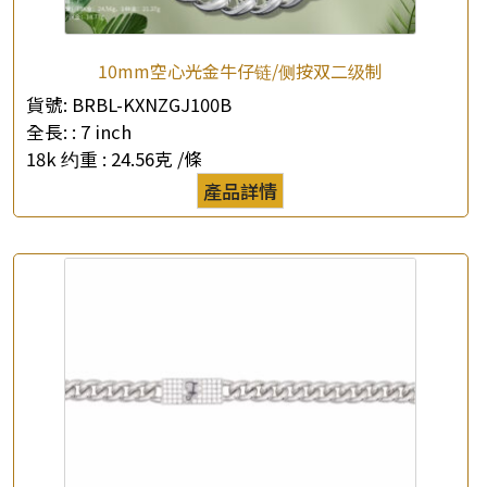
10mm空心光金牛仔链/侧按双二级制
貨號:
BRBL-KXNZGJ100B
全長: :
7 inch
18k 约重 :
24.56克 /條
產品詳情