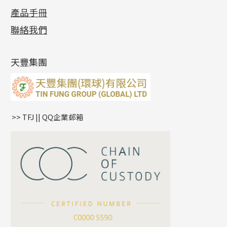
各項證書
(2)
十字錘打鏈系列
動感車花片
空心耳環
記憶戒指
平臺迫系列
生圈扣系列
袖口鈕系列
無孔光身珠
產品手冊
相片集
(9)
側身車花鏈系列
鑲口戒指
空心车花管首饰链
拉簧珠珠手鏈
綫拍系列
龍蝦扣系列
焊片及鐳射綫
空心光身珠
展覽會資訊
(19)
聯絡我們
側身鏈系列
鑲口手鏈系列
空心手鐲系列
記憶鈦手鐲
美拍系列
鴨俐制系列
空心車花管
無孔批花珠
最新產品資訊
(14)
肖邦鏈系列
牛仔鏈
耳針系列
字印牌系列
其他
空心批花珠
產品發明及專利
(9)
雙十字鏈系列
耳環扣系列
字母吊墜
天豐集團
水波鏈系列
耳綫/耳鈎系列
相盒吊墜
蛇骨鏈系列
耳環爪頭
項鏈吊墜
鏈尾系列
耳環
生肖吊墜
盒子鏈系列
管扣系列
>> TFJ || QQ企業郵箱
嘴唇鏈系列
星座吊墜
竹節鏈系列
水泡扣
S車花鏈系列
珠扣
珍珠鏈系列
坦克鏈系列
滿天星鏈系列
*
你的名字
刀片鏈系列
方假繩鏈系列
公司名稱
心心鏈系列