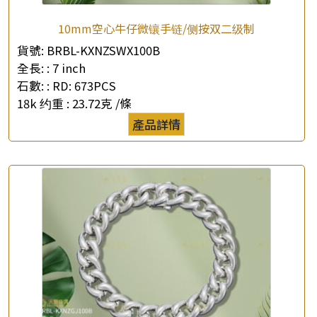
10mm空心牛仔微镶手链/侧按双二级制
貨號:
BRBL-KXNZSWX100B
×
全長: :
7 inch
產品查詢
石數: :
RD: 673PCS
*
你的名字
18k 约重 :
23.72克 /條
產品詳情
公司名稱
*
e-mail
*
聯絡電話
查詢以下產品