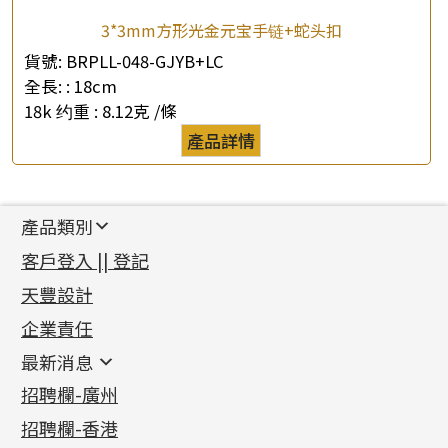
3*3mm方形光金元宝手链+蛇头扣
貨號:
BRPLL-048-GJYB+LC
全長: :
18cm
18k 约重 :
8.12克 /條
產品詳情
產品類別
新產品
客戶登入 || 登記
足金系列
天豐設計
機織鏈系列
足金配件
企業責任
首飾配件
珠仔鏈
鑲口類
镶口链
耳環類配件
最新消息
首飾系列
管狀網鏈
鏈類配件
四爪頭系列
卷迫系列
最新消息
招聘欄-廣州
貴金屬原料
十字車花鏈系列
其他類配件
六爪頭系列
手镯系列
螺絲迫系列
動感車花吊墜
公益活動
(6)
招聘欄-香港
記憶金屬系列
十字閃O鏈系列
珠類配件
車花片
戒指系列
千足金
梅花迫系列
調節珠系列
珠盤系列
各項證書
(2)