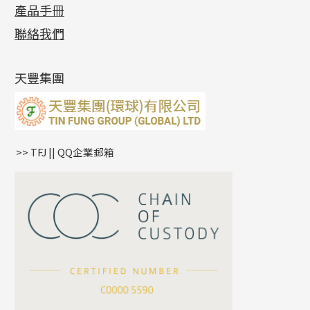
十字錘打鏈系列
動感車花片
空心耳環
記憶戒指
平臺迫系列
生圈扣系列
袖口鈕系列
無孔光身珠
產品手冊
相片集
(9)
側身車花鏈系列
鑲口戒指
空心车花管首饰链
拉簧珠珠手鏈
綫拍系列
龍蝦扣系列
焊片及鐳射綫
空心光身珠
展覽會資訊
(19)
聯絡我們
側身鏈系列
鑲口手鏈系列
空心手鐲系列
記憶鈦手鐲
美拍系列
鴨俐制系列
空心車花管
無孔批花珠
最新產品資訊
(14)
肖邦鏈系列
牛仔鏈
耳針系列
字印牌系列
其他
空心批花珠
產品發明及專利
(9)
雙十字鏈系列
耳環扣系列
字母吊墜
天豐集團
水波鏈系列
耳綫/耳鈎系列
相盒吊墜
蛇骨鏈系列
耳環爪頭
項鏈吊墜
鏈尾系列
耳環
生肖吊墜
盒子鏈系列
管扣系列
>> TFJ || QQ企業郵箱
嘴唇鏈系列
星座吊墜
竹節鏈系列
水泡扣
S車花鏈系列
珠扣
珍珠鏈系列
坦克鏈系列
滿天星鏈系列
*
你的名字
刀片鏈系列
方假繩鏈系列
公司名稱
心心鏈系列