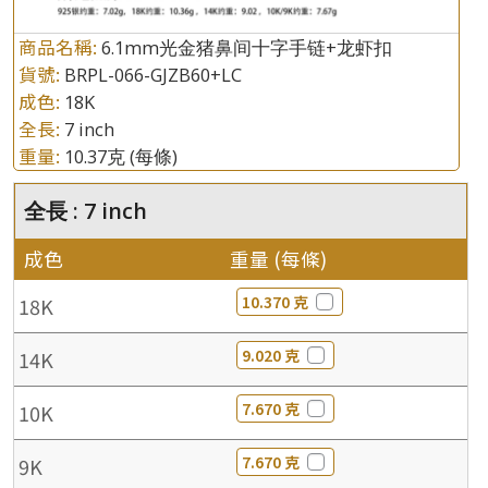
商品名稱:
6.1mm光金猪鼻间十字手链+龙虾扣
貨號:
BRPL-066-GJZB60+LC
成色:
18K
全長:
7 inch
重量:
10.37克
(每條)
全長 : 7 inch
成色
重量 (每條)
10.370 克
18K
9.020 克
14K
7.670 克
10K
7.670 克
9K