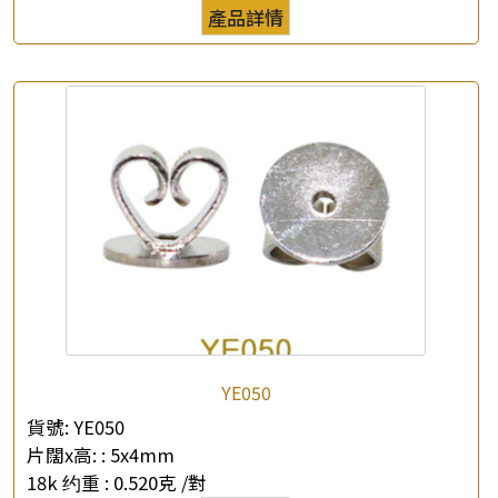
產品詳情
YE050
貨號:
YE050
片闊x高: :
5x4mm
18k 约重 :
0.520克 /對