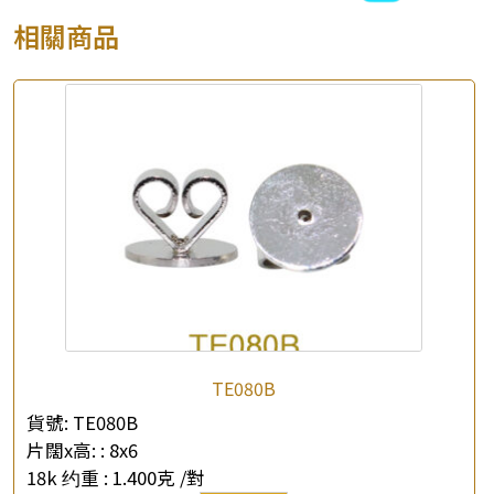
相關商品
TE080B
貨號:
TE080B
片闊x高: :
8x6
18k 约重 :
1.400克 /對