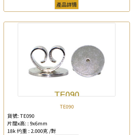
產品詳情
×
產品查詢
*
你的名字
公司名稱
*
e-mail
*
聯絡電話
查詢以下產品
TE090
貨號:
TE090
片闊x高: :
9x6mm
18k 约重 :
2.000克 /對