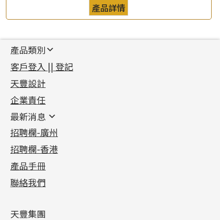
產品詳情
產品類別
新產品
客戶登入 || 登記
足金系列
天豐設計
機織鏈系列
足金配件
企業責任
首飾配件
珠仔鏈
鑲口類
镶口链
耳環類配件
最新消息
首飾系列
管狀網鏈
鏈類配件
四爪頭系列
卷迫系列
最新消息
招聘欄-廣州
貴金屬原料
十字車花鏈系列
其他類配件
六爪頭系列
手镯系列
螺絲迫系列
動感車花吊墜
公益活動
(6)
招聘欄-香港
記憶金屬系列
十字閃O鏈系列
珠類配件
車花片
戒指系列
千足金
梅花迫系列
調節珠系列
珠盤系列
各項證書
(2)
十字錘打鏈系列
動感車花片
空心耳環
記憶戒指
平臺迫系列
生圈扣系列
袖口鈕系列
無孔光身珠
產品手冊
相片集
(9)
側身車花鏈系列
鑲口戒指
空心车花管首饰链
拉簧珠珠手鏈
綫拍系列
龍蝦扣系列
焊片及鐳射綫
空心光身珠
展覽會資訊
(19)
聯絡我們
側身鏈系列
鑲口手鏈系列
空心手鐲系列
記憶鈦手鐲
美拍系列
鴨俐制系列
空心車花管
無孔批花珠
最新產品資訊
(14)
肖邦鏈系列
牛仔鏈
耳針系列
字印牌系列
其他
空心批花珠
產品發明及專利
(9)
雙十字鏈系列
耳環扣系列
字母吊墜
天豐集團