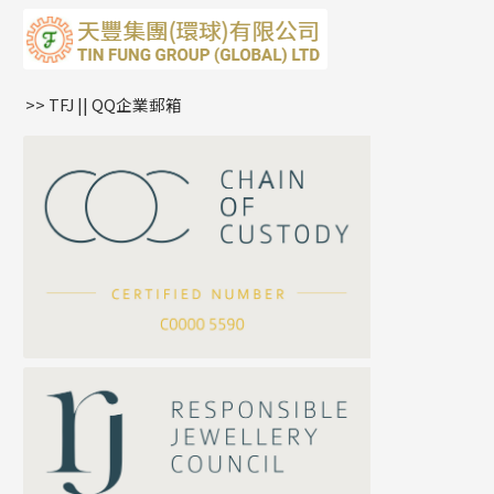
水波鏈系列
耳綫/耳鈎系列
相盒吊墜
蛇骨鏈系列
耳環爪頭
項鏈吊墜
鏈尾系列
耳環
生肖吊墜
盒子鏈系列
管扣系列
>> TFJ || QQ企業郵箱
嘴唇鏈系列
星座吊墜
竹節鏈系列
水泡扣
S車花鏈系列
珠扣
珍珠鏈系列
坦克鏈系列
滿天星鏈系列
*
你的名字
刀片鏈系列
方假繩鏈系列
公司名稱
心心鏈系列
*
e-mail
*
聯絡電話