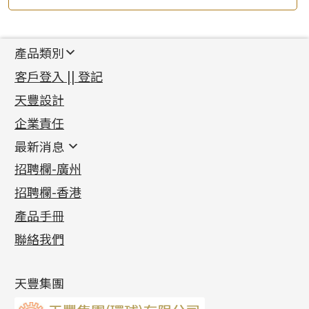
產品類別
新產品
客戶登入 || 登記
足金系列
天豐設計
機織鏈系列
足金配件
企業責任
首飾配件
珠仔鏈
鑲口類
镶口链
耳環類配件
最新消息
首飾系列
管狀網鏈
鏈類配件
四爪頭系列
卷迫系列
最新消息
招聘欄-廣州
貴金屬原料
十字車花鏈系列
其他類配件
六爪頭系列
手镯系列
螺絲迫系列
動感車花吊墜
公益活動
(6)
招聘欄-香港
記憶金屬系列
十字閃O鏈系列
珠類配件
車花片
戒指系列
千足金
梅花迫系列
調節珠系列
珠盤系列
各項證書
(2)
十字錘打鏈系列
動感車花片
空心耳環
記憶戒指
平臺迫系列
生圈扣系列
袖口鈕系列
無孔光身珠
產品手冊
相片集
(9)
側身車花鏈系列
鑲口戒指
空心车花管首饰链
拉簧珠珠手鏈
綫拍系列
龍蝦扣系列
焊片及鐳射綫
空心光身珠
展覽會資訊
(19)
聯絡我們
側身鏈系列
鑲口手鏈系列
空心手鐲系列
記憶鈦手鐲
美拍系列
鴨俐制系列
空心車花管
無孔批花珠
最新產品資訊
(14)
肖邦鏈系列
牛仔鏈
耳針系列
字印牌系列
其他
空心批花珠
產品發明及專利
(9)
雙十字鏈系列
耳環扣系列
字母吊墜
天豐集團
水波鏈系列
耳綫/耳鈎系列
相盒吊墜