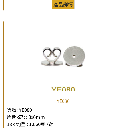
×
產品詳情
產品查詢
*
你的名字
公司名稱
*
e-mail
*
聯絡電話
查詢以下產品
YE080
貨號:
YE080
片闊x高: :
8x6mm
18k 约重 :
1.660克 /對