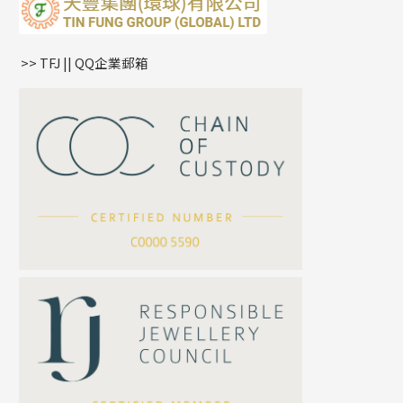
蛇骨鏈系列
耳環爪頭
項鏈吊墜
鏈尾系列
耳環
生肖吊墜
盒子鏈系列
管扣系列
>> TFJ || QQ企業郵箱
嘴唇鏈系列
星座吊墜
竹節鏈系列
水泡扣
S車花鏈系列
珠扣
珍珠鏈系列
坦克鏈系列
滿天星鏈系列
*
你的名字
刀片鏈系列
方假繩鏈系列
公司名稱
心心鏈系列
*
e-mail
*
聯絡電話