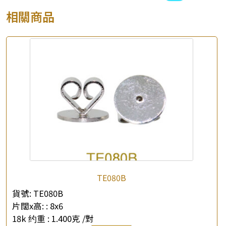
相關商品
TE080B
貨號:
TE080B
片闊x高: :
8x6
18k 约重 :
1.400克 /對