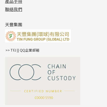
產品手冊
相片集
(9)
側身車花鏈系列
鑲口戒指
空心车花管首饰链
拉簧珠珠手鏈
綫拍系列
龍蝦扣系列
焊片及鐳射綫
空心光身珠
展覽會資訊
(19)
聯絡我們
側身鏈系列
鑲口手鏈系列
空心手鐲系列
記憶鈦手鐲
美拍系列
鴨俐制系列
空心車花管
無孔批花珠
最新產品資訊
(14)
肖邦鏈系列
牛仔鏈
耳針系列
字印牌系列
其他
空心批花珠
產品發明及專利
(9)
雙十字鏈系列
耳環扣系列
字母吊墜
天豐集團
水波鏈系列
耳綫/耳鈎系列
相盒吊墜
蛇骨鏈系列
耳環爪頭
項鏈吊墜
鏈尾系列
耳環
生肖吊墜
盒子鏈系列
管扣系列
>> TFJ || QQ企業郵箱
嘴唇鏈系列
星座吊墜
竹節鏈系列
水泡扣
S車花鏈系列
珠扣
珍珠鏈系列
坦克鏈系列
滿天星鏈系列
*
你的名字
刀片鏈系列
方假繩鏈系列
公司名稱
心心鏈系列