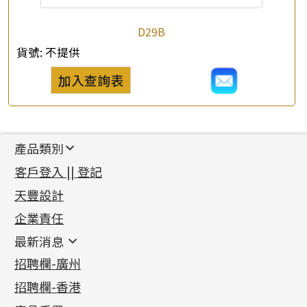
D29B
貨號:
不提供
加入查詢表
產品類別
新產品
客戶登入 || 登記
足金系列
天豐設計
機織鏈系列
足金配件
企業責任
首飾配件
珠仔鏈
鑲口類
镶口链
耳環類配件
最新消息
首飾系列
管狀網鏈
鏈類配件
四爪頭系列
卷迫系列
最新消息
招聘欄-廣州
貴金屬原料
十字車花鏈系列
其他類配件
六爪頭系列
手镯系列
螺絲迫系列
動感車花吊墜
公益活動
(6)
招聘欄-香港
記憶金屬系列
十字閃O鏈系列
珠類配件
車花片
戒指系列
千足金
梅花迫系列
調節珠系列
珠盤系列
各項證書
(2)
十字錘打鏈系列
動感車花片
空心耳環
記憶戒指
平臺迫系列
生圈扣系列
袖口鈕系列
無孔光身珠