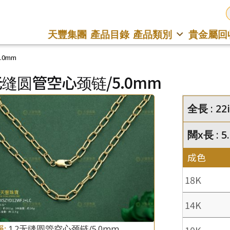
天豐集團
產品目錄
產品類別
貴金屬回
.0mm
2无缝圆管空心颈链/5.0mm
全長 : 22
闊x長 : 
成色
18K
14K
稱:
1.2无缝圆管空心颈链/5.0mm
10K