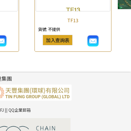
TF13
貨號:
不提供
加入查詢表
豐集團
TFJ || QQ企業郵箱
*
你的名字