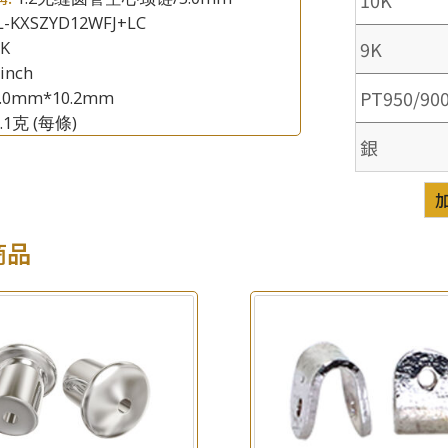
L-KXSZYD12WFJ+LC
9K
8K
inch
×
產品查詢
PT950/90
5.0mm*10.2mm
6.1克
(每條)
*
你的名字
銀
公司名稱
*
e-mail
商品
*
聯絡電話
查詢以下產品