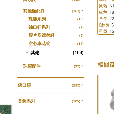
螺絲迫系列
十字車花鏈系列
(15)
(48)
貨號:
N
動感車花吊墜
(65)
其他類配件
(161)
成色:
1
梅花迫系列
十字閃O鏈系列
(19)
(27)
調節珠系列
(23)
全長:
22
珠盤系列
(16)
平臺迫系列
十字錘打鏈系列
(74)
(17)
生圈扣系列
(13)
闊x長:
袖口鈕系列
(7)
綫拍系列
側身車花鏈系列
(42)
(8)
重量:
1
龍蝦扣系列
(93)
焊片及鐳射綫
(2)
美拍系列
側身鏈系列
(16)
(9)
鴨俐制系列
(18)
空心車花管
(19)
耳針系列
肖邦鏈系列
(6)
(14)
字印牌系列
(21)
(104)
其他
耳環扣系列
雙十字鏈系列
(29)
(4)
字母吊墜
(20)
耳綫/耳鈎系列
水波鏈系列
(25)
(4)
相關
相盒吊墜
(11)
珠類配件
(39)
耳環爪頭
蛇骨鏈系列
(29)
(6)
項鏈吊墜
(102)
無孔光身珠
(7)
耳環
鏈尾系列
(71)
(6)
生肖吊墜
(27)
空心光身珠
(5)
鑲口類
(289)
盒子鏈系列
(6)
管扣系列
(4)
無孔批花珠
(5)
四爪頭系列
(20)
嘴唇鏈系列
(3)
星座吊墜
(12)
空心批花珠
(22)
首飾系列
六爪頭系列
(105)
(41)
竹節鏈系列
(5)
水泡扣
(17)
手镯系列
車花片
(8)
(35)
S車花鏈系列
(1)
珠扣
(45)