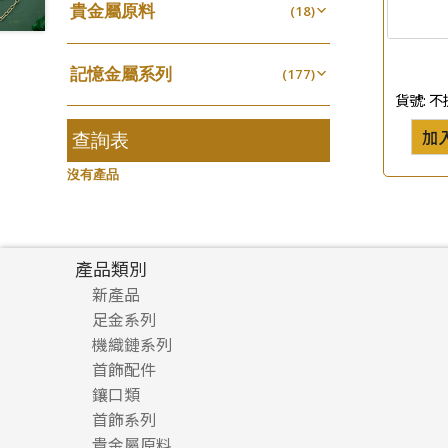
貴金屬原料
戒指系列
(18)
動感車花片
(8)
(20)
珍珠鏈系列
(3)
千足金
空心耳環
(18)
鑲口戒指
(27)
(16)
坦克鏈系列
(9)
記憶金屬系列
(177)
空心车花管首饰链
鑲口手鏈系列
(15)
(146)
滿天星鏈系列
(2)
貨號:
不
記憶戒指
(30)
空心手鐲系列
(8)
刀片鏈系列
(4)
加
拉簧珠珠手鏈
查詢表
(53)
牛仔鏈
(37)
方假繩鏈系列
(1)
記憶鈦手鐲
(94)
沒有產品
心心鏈系列
(6)
產品類別
新產品
足金系列
機織鏈系列
足金配件
首飾配件
珠仔鏈
鑲口類
镶口链
耳環類配件
首飾系列
管狀網鏈
鏈類配件
四爪頭系列
卷迫系列
貴金屬原料
十字車花鏈系列
其他類配件
六爪頭系列
手镯系列
螺絲迫系列
動感車花吊墜