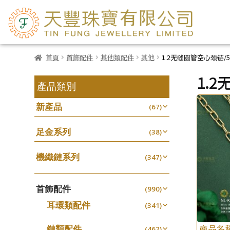
首頁
首飾配件
其他類配件
其他
1.2无缝圆管空心颈链/5
1.
產品類別
新產品
(67)
足金系列
(38)
機織鏈系列
(347)
珠仔鏈
(25)
首飾配件
镶口链
(990)
(61)
耳環類配件
管狀網鏈
(341)
(11)
卷迫系列
十字鏈系列
(13)
(56)
商品名
鏈類配件
(462)