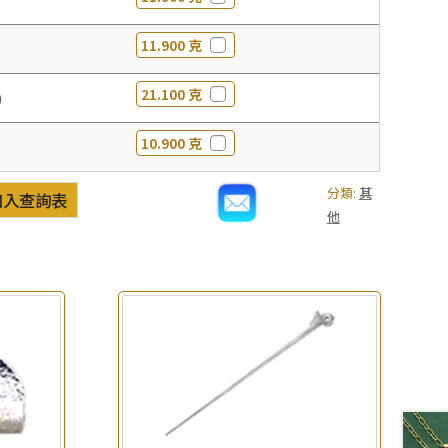
11.900 克
21.100 克
0
10.900 克
分類:
其
加入查詢表
他