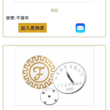
D33
×
產品查詢
貨號:
不提供
*
你的名字
加入查詢表
公司名稱
*
e-mail
*
聯絡電話
查詢以下產品