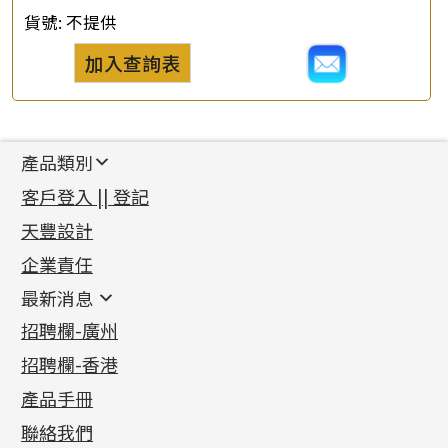
貨號:
不提供
加入查詢表
產品類別
新產品
客戶登入 || 登記
足金系列
天豐設計
機織鏈系列
足金配件
企業責任
首飾配件
珠仔鏈
鑲口類
镶口链
耳環類配件
最新消息
首飾系列
管狀網鏈
鏈類配件
四爪頭系列
卷迫系列
最新消息
招聘欄-廣州
貴金屬原料
十字車花鏈系列
其他類配件
六爪頭系列
手镯系列
螺絲迫系列
動感車花吊墜
公益活動
(6)
招聘欄-香港
記憶金屬系列
十字閃O鏈系列
珠類配件
車花片
戒指系列
千足金
梅花迫系列
調節珠系列
珠盤系列
各項證書
(2)
十字錘打鏈系列
動感車花片
空心耳環
記憶戒指
平臺迫系列
生圈扣系列
袖口鈕系列
無孔光身珠
產品手冊
相片集
(9)
側身車花鏈系列
鑲口戒指
空心车花管首饰链
拉簧珠珠手鏈
綫拍系列
龍蝦扣系列
焊片及鐳射綫
空心光身珠
展覽會資訊
(19)
聯絡我們
側身鏈系列
鑲口手鏈系列
空心手鐲系列
記憶鈦手鐲
美拍系列
鴨俐制系列
空心車花管
無孔批花珠