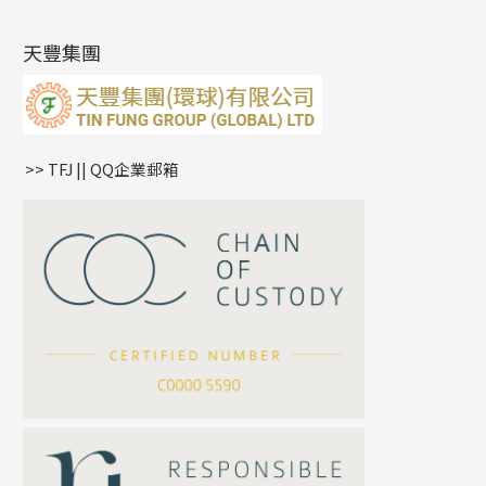
最新產品資訊
(14)
肖邦鏈系列
牛仔鏈
耳針系列
字印牌系列
其他
空心批花珠
產品發明及專利
(9)
雙十字鏈系列
耳環扣系列
字母吊墜
天豐集團
水波鏈系列
耳綫/耳鈎系列
相盒吊墜
蛇骨鏈系列
耳環爪頭
項鏈吊墜
鏈尾系列
耳環
生肖吊墜
盒子鏈系列
管扣系列
>> TFJ || QQ企業郵箱
嘴唇鏈系列
星座吊墜
竹節鏈系列
水泡扣
S車花鏈系列
珠扣
珍珠鏈系列
坦克鏈系列
滿天星鏈系列
*
你的名字
刀片鏈系列
方假繩鏈系列
公司名稱
心心鏈系列
*
e-mail