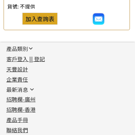
貨號:
不提供
加入查詢表
產品類別
新產品
客戶登入 || 登記
足金系列
天豐設計
機織鏈系列
足金配件
企業責任
首飾配件
珠仔鏈
鑲口類
镶口链
耳環類配件
最新消息
首飾系列
管狀網鏈
鏈類配件
四爪頭系列
卷迫系列
最新消息
招聘欄-廣州
貴金屬原料
十字車花鏈系列
其他類配件
六爪頭系列
手镯系列
螺絲迫系列
動感車花吊墜
公益活動
(6)
招聘欄-香港
記憶金屬系列
十字閃O鏈系列
珠類配件
車花片
戒指系列
千足金
梅花迫系列
調節珠系列
珠盤系列
各項證書
(2)
十字錘打鏈系列
動感車花片
空心耳環
記憶戒指
平臺迫系列
生圈扣系列
袖口鈕系列
無孔光身珠
產品手冊
相片集
(9)
側身車花鏈系列
鑲口戒指
空心车花管首饰链
拉簧珠珠手鏈
綫拍系列
龍蝦扣系列
焊片及鐳射綫
空心光身珠
展覽會資訊
(19)
聯絡我們
側身鏈系列
鑲口手鏈系列
空心手鐲系列
記憶鈦手鐲
美拍系列
鴨俐制系列
空心車花管
無孔批花珠
最新產品資訊