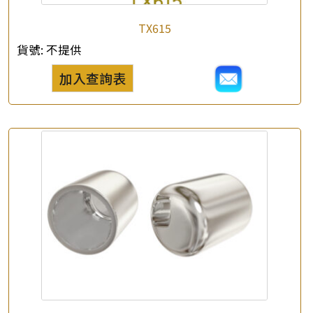
TX615
×
產品查詢
貨號:
不提供
*
你的名字
加入查詢表
公司名稱
*
e-mail
*
聯絡電話
查詢以下產品