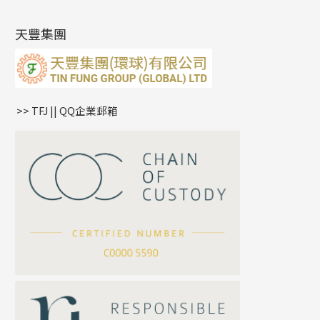
(14)
肖邦鏈系列
牛仔鏈
耳針系列
字印牌系列
其他
空心批花珠
產品發明及專利
(9)
雙十字鏈系列
耳環扣系列
字母吊墜
天豐集團
水波鏈系列
耳綫/耳鈎系列
相盒吊墜
蛇骨鏈系列
耳環爪頭
項鏈吊墜
鏈尾系列
耳環
生肖吊墜
盒子鏈系列
管扣系列
>> TFJ || QQ企業郵箱
嘴唇鏈系列
星座吊墜
竹節鏈系列
水泡扣
S車花鏈系列
珠扣
珍珠鏈系列
坦克鏈系列
滿天星鏈系列
*
你的名字
刀片鏈系列
方假繩鏈系列
公司名稱
心心鏈系列
*
e-mail