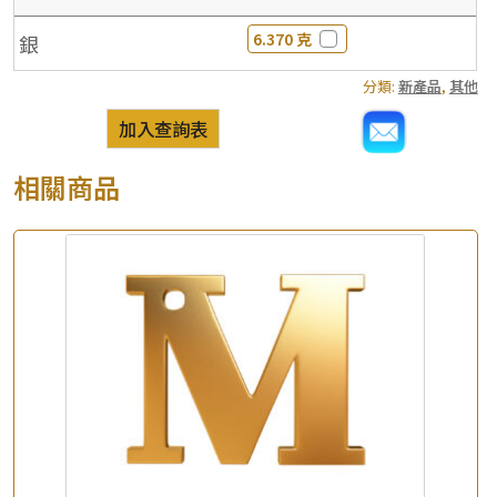
6.370 克
銀
分類:
新產品
,
其他
加入查詢表
相關商品