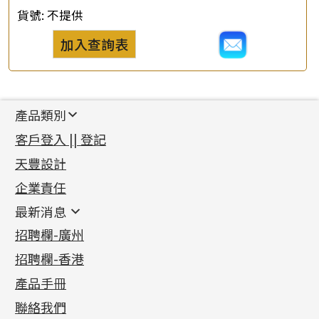
貨號:
不提供
加入查詢表
產品類別
新產品
客戶登入 || 登記
足金系列
天豐設計
機織鏈系列
足金配件
企業責任
首飾配件
珠仔鏈
鑲口類
镶口链
耳環類配件
最新消息
首飾系列
管狀網鏈
鏈類配件
四爪頭系列
卷迫系列
最新消息
招聘欄-廣州
貴金屬原料
十字車花鏈系列
其他類配件
六爪頭系列
手镯系列
螺絲迫系列
動感車花吊墜
公益活動
(6)
招聘欄-香港
記憶金屬系列
十字閃O鏈系列
珠類配件
車花片
戒指系列
千足金
梅花迫系列
調節珠系列
珠盤系列
各項證書
(2)
十字錘打鏈系列
動感車花片
空心耳環
記憶戒指
平臺迫系列
生圈扣系列
袖口鈕系列
無孔光身珠
產品手冊
相片集
(9)
側身車花鏈系列
鑲口戒指
空心车花管首饰链
拉簧珠珠手鏈
綫拍系列
龍蝦扣系列
焊片及鐳射綫
空心光身珠
展覽會資訊
(19)
聯絡我們
側身鏈系列
鑲口手鏈系列
空心手鐲系列
記憶鈦手鐲
美拍系列
鴨俐制系列
空心車花管
無孔批花珠
最新產品資訊