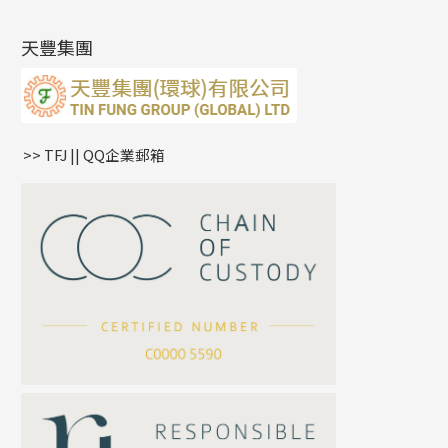
(14)
肖邦鏈系列
牛仔鏈
耳針系列
字印牌系列
其他
空心批花珠
產品發明及專利
(9)
雙十字鏈系列
耳環扣系列
字母吊墜
天豐集團
水波鏈系列
耳綫/耳鈎系列
相盒吊墜
蛇骨鏈系列
耳環爪頭
項鏈吊墜
鏈尾系列
耳環
生肖吊墜
盒子鏈系列
管扣系列
>> TFJ || QQ企業郵箱
嘴唇鏈系列
星座吊墜
竹節鏈系列
水泡扣
S車花鏈系列
珠扣
珍珠鏈系列
坦克鏈系列
滿天星鏈系列
*
你的名字
刀片鏈系列
方假繩鏈系列
公司名稱
心心鏈系列
*
e-mail