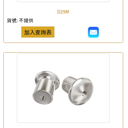
D29M
×
產品查詢
貨號:
不提供
*
你的名字
加入查詢表
公司名稱
*
e-mail
*
聯絡電話
查詢以下產品