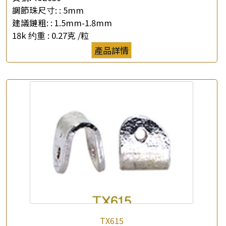
調節珠尺寸: :
5mm
×
建議鏈粗: :
1.5mm-1.8mm
產品查詢
18k 约重 :
0.27克 /粒
*
你的名字
產品詳情
公司名稱
*
e-mail
*
聯絡電話
查詢以下產品
TX615