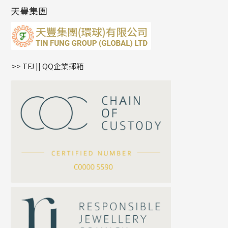
雙十字鏈系列
耳環扣系列
字母吊墜
天豐集團
水波鏈系列
耳綫/耳鈎系列
相盒吊墜
蛇骨鏈系列
耳環爪頭
項鏈吊墜
鏈尾系列
耳環
生肖吊墜
盒子鏈系列
管扣系列
>> TFJ || QQ企業郵箱
嘴唇鏈系列
星座吊墜
竹節鏈系列
水泡扣
S車花鏈系列
珠扣
珍珠鏈系列
坦克鏈系列
滿天星鏈系列
*
你的名字
刀片鏈系列
方假繩鏈系列
公司名稱
心心鏈系列
*
e-mail
*
聯絡電話