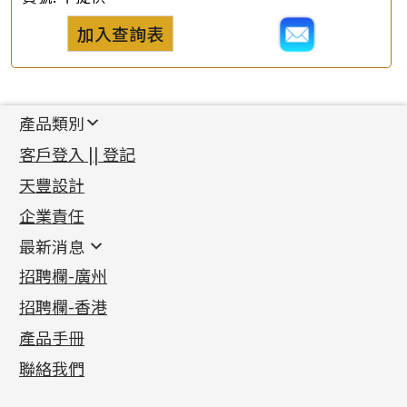
加入查詢表
產品類別
新產品
客戶登入 || 登記
足金系列
天豐設計
機織鏈系列
足金配件
企業責任
首飾配件
珠仔鏈
鑲口類
镶口链
耳環類配件
最新消息
首飾系列
管狀網鏈
鏈類配件
四爪頭系列
卷迫系列
最新消息
招聘欄-廣州
貴金屬原料
十字車花鏈系列
其他類配件
六爪頭系列
手镯系列
螺絲迫系列
動感車花吊墜
公益活動
(6)
招聘欄-香港
記憶金屬系列
十字閃O鏈系列
珠類配件
車花片
戒指系列
千足金
梅花迫系列
調節珠系列
珠盤系列
各項證書
(2)
十字錘打鏈系列
動感車花片
空心耳環
記憶戒指
平臺迫系列
生圈扣系列
袖口鈕系列
無孔光身珠
產品手冊
相片集
(9)
側身車花鏈系列
鑲口戒指
空心车花管首饰链
拉簧珠珠手鏈
綫拍系列
龍蝦扣系列
焊片及鐳射綫
空心光身珠
展覽會資訊
(19)
聯絡我們
側身鏈系列
鑲口手鏈系列
空心手鐲系列
記憶鈦手鐲
美拍系列
鴨俐制系列
空心車花管
無孔批花珠
最新產品資訊
(14)
肖邦鏈系列
牛仔鏈
耳針系列
字印牌系列
其他
空心批花珠
產品發明及專利
(9)