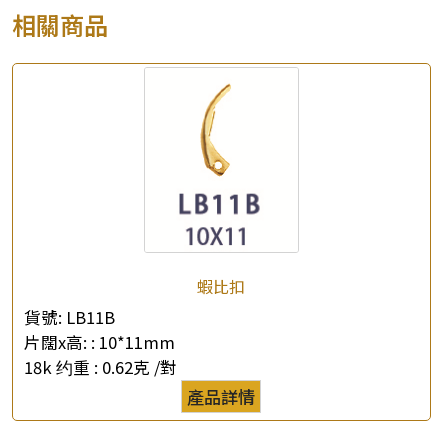
相關商品
蝦比扣
貨號:
LB11B
片闊x高: :
10*11mm
18k 约重 :
0.62克 /對
產品詳情
×
產品查詢