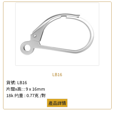
LB16
貨號:
LB16
片闊x高: :
9 x 16mm
18k 约重 :
0.77克 /對
產品詳情