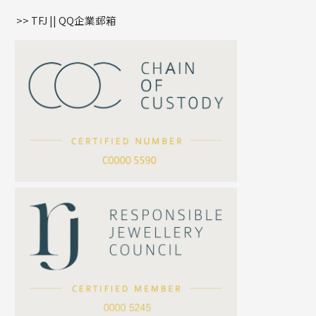
盒子鏈系列
管扣系列
>> TFJ || QQ企業郵箱
嘴唇鏈系列
星座吊墜
竹節鏈系列
水泡扣
S車花鏈系列
珠扣
珍珠鏈系列
坦克鏈系列
滿天星鏈系列
*
你的名字
刀片鏈系列
方假繩鏈系列
公司名稱
心心鏈系列
*
e-mail
*
聯絡電話