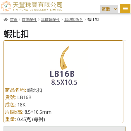
首頁
首飾配件
耳環類配件
耳環扣系列
蝦比扣
蝦比扣
商品名稱:
蝦比扣
貨號:
LB16B
成色:
18K
片闊x高:
8.5*10.5mm
重量:
0.45克
(每對)