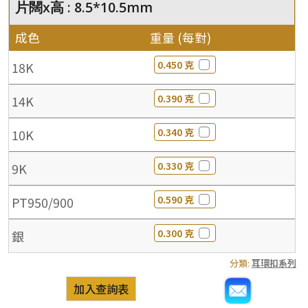
片闊x高 : 8.5*10.5mm
成色
重量 (每對)
0.450 克
18K
0.390 克
14K
0.340 克
10K
0.330 克
9K
0.590 克
PT950/900
0.300 克
銀
分類:
耳環扣系列
加入查詢表