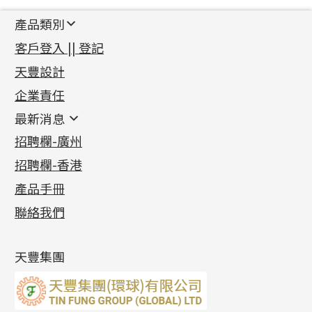
產品類別
新產品
客戶登入 || 登記
足金系列
天豐設計
機織鏈系列
足金配件
企業責任
首飾配件
珠仔鏈
鑲口類
镶口链
耳環類配件
最新消息
首飾系列
管狀網鏈
鏈類配件
四爪頭系列
卷迫系列
最新消息
招聘欄-廣州
貴金屬原料
十字車花鏈系列
其他類配件
六爪頭系列
手镯系列
螺絲迫系列
動感車花吊墜
公益活動
(6)
招聘欄-香港
記憶金屬系列
十字閃O鏈系列
珠類配件
車花片
戒指系列
千足金
梅花迫系列
調節珠系列
珠盤系列
各項證書
(2)
十字錘打鏈系列
動感車花片
空心耳環
記憶戒指
平臺迫系列
生圈扣系列
袖口鈕系列
無孔光身珠
產品手冊
相片集
(9)
側身車花鏈系列
鑲口戒指
空心车花管首饰链
拉簧珠珠手鏈
綫拍系列
龍蝦扣系列
焊片及鐳射綫
空心光身珠
展覽會資訊
(19)
聯絡我們
側身鏈系列
鑲口手鏈系列
空心手鐲系列
記憶鈦手鐲
美拍系列
鴨俐制系列
空心車花管
無孔批花珠
最新產品資訊
(14)
肖邦鏈系列
牛仔鏈
耳針系列
字印牌系列
其他
空心批花珠
產品發明及專利
(9)
雙十字鏈系列
耳環扣系列
字母吊墜
天豐集團
水波鏈系列
耳綫/耳鈎系列
相盒吊墜
蛇骨鏈系列
耳環爪頭
項鏈吊墜
鏈尾系列
耳環
生肖吊墜