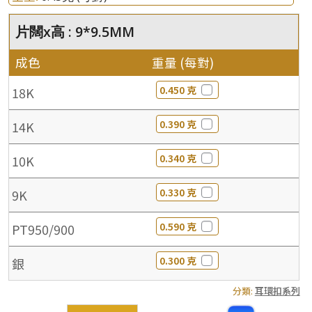
片闊x高 : 9*9.5MM
成色
重量 (每對)
0.450 克
18K
0.390 克
14K
0.340 克
10K
0.330 克
9K
0.590 克
PT950/900
0.300 克
銀
分類:
耳環扣系列