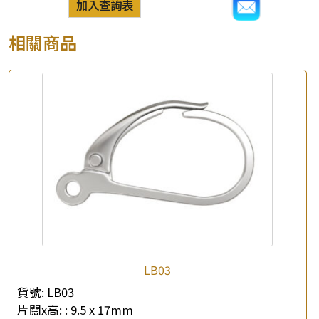
加入查詢表
相關商品
LB03
貨號:
LB03
片闊x高: :
9.5 x 17mm