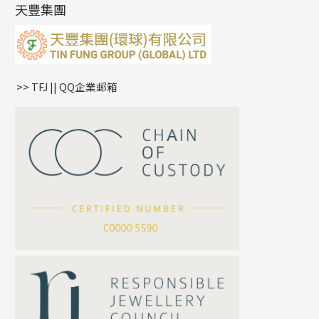
雙十字鏈系列
耳環扣系列
字母吊墜
天豐集團
水波鏈系列
耳綫/耳鈎系列
相盒吊墜
蛇骨鏈系列
耳環爪頭
項鏈吊墜
鏈尾系列
耳環
生肖吊墜
盒子鏈系列
管扣系列
>> TFJ || QQ企業郵箱
嘴唇鏈系列
星座吊墜
竹節鏈系列
水泡扣
S車花鏈系列
珠扣
珍珠鏈系列
坦克鏈系列
滿天星鏈系列
*
你的名字
刀片鏈系列
方假繩鏈系列
公司名稱
心心鏈系列
*
e-mail
*
聯絡電話