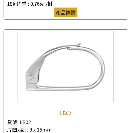
18k 约重 :
0.76克 /對
產品詳情
LB02
貨號:
LB02
片闊x高: :
9 x 15mm