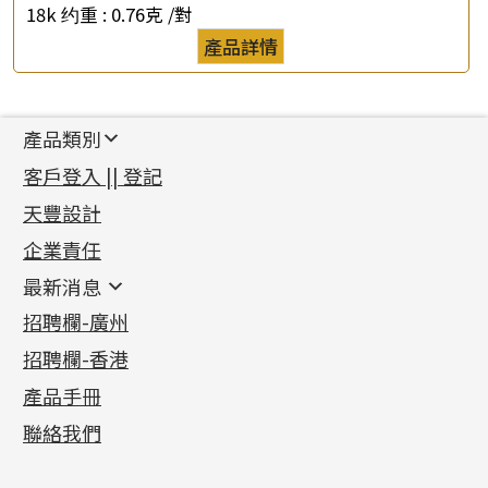
18k 约重 :
0.76克 /對
產品詳情
產品類別
新產品
客戶登入 || 登記
足金系列
天豐設計
機織鏈系列
足金配件
企業責任
首飾配件
珠仔鏈
鑲口類
镶口链
耳環類配件
最新消息
首飾系列
管狀網鏈
鏈類配件
四爪頭系列
卷迫系列
最新消息
招聘欄-廣州
貴金屬原料
十字車花鏈系列
其他類配件
六爪頭系列
手镯系列
螺絲迫系列
動感車花吊墜
公益活動
(6)
招聘欄-香港
記憶金屬系列
十字閃O鏈系列
珠類配件
車花片
戒指系列
千足金
梅花迫系列
調節珠系列
珠盤系列
各項證書
(2)
十字錘打鏈系列
動感車花片
空心耳環
記憶戒指
平臺迫系列
生圈扣系列
袖口鈕系列
無孔光身珠
產品手冊
相片集
(9)
側身車花鏈系列
鑲口戒指
空心车花管首饰链
拉簧珠珠手鏈
綫拍系列
龍蝦扣系列
焊片及鐳射綫
空心光身珠
展覽會資訊
(19)
聯絡我們
側身鏈系列
鑲口手鏈系列
空心手鐲系列
記憶鈦手鐲
美拍系列
鴨俐制系列
空心車花管
無孔批花珠
最新產品資訊
(14)
肖邦鏈系列
牛仔鏈
耳針系列
字印牌系列
其他
空心批花珠
產品發明及專利
(9)