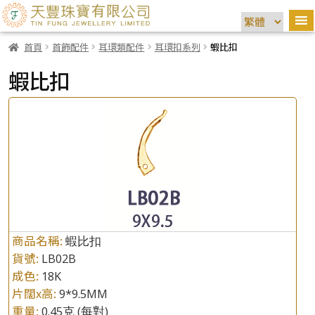
首頁
首飾配件
耳環類配件
耳環扣系列
蝦比扣
蝦比扣
商品名稱:
蝦比扣
貨號:
LB02B
成色:
18K
片闊x高:
9*9.5MM
重量:
0.45克
(每對)