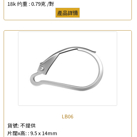
18k 约重 :
0.79克 /對
×
產品詳情
產品查詢
*
你的名字
公司名稱
*
e-mail
*
聯絡電話
查詢以下產品
LB06
貨號:
不提供
片闊x高: :
9.5 x 14mm