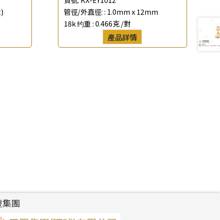
)
管徑/外直徑: :
1.0mm x 12mm
18k 约重 :
0.466克 /對
產品詳情
豐集團