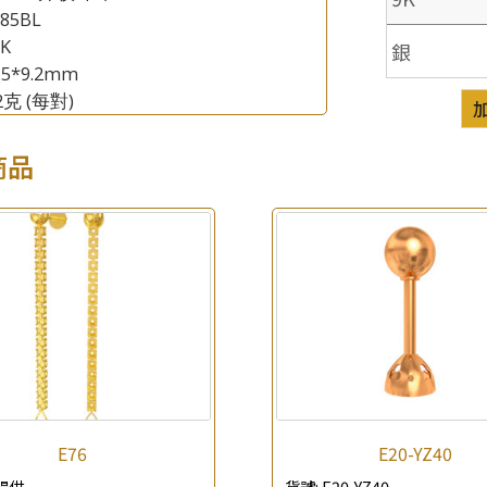
185BL
8K
銀
.5*9.2mm
.2克
(每對)
×
商品
產品查詢
*
你的名字
公司名稱
*
e-mail
*
聯絡電話
查詢以下產品
E76
E20-YZ40
提供
貨號:
E20-YZ40