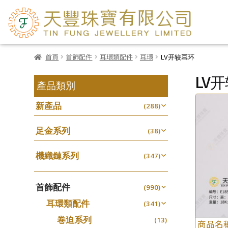
首頁
首飾配件
耳環類配件
耳環
LV开较耳环
LV
產品類別
新產品
(288)
足金系列
(38)
機織鏈系列
(347)
珠仔鏈
(25)
首飾配件
镶口链
(990)
(61)
耳環類配件
管狀網鏈
(341)
(11)
卷迫系列
十字鏈系列
(13)
(56)
商品名