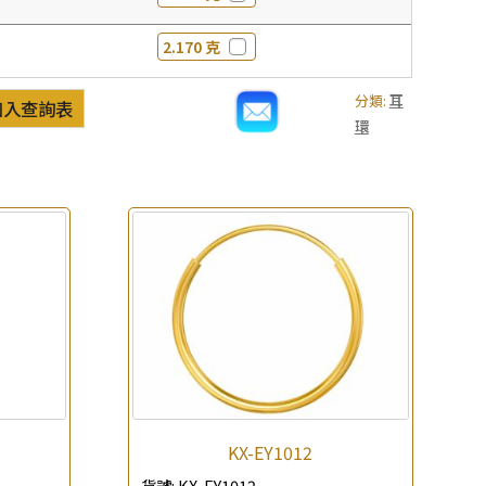
2.170 克
分類:
耳
加入查詢表
環
KX-EY1012
貨號:
KX-EY1012