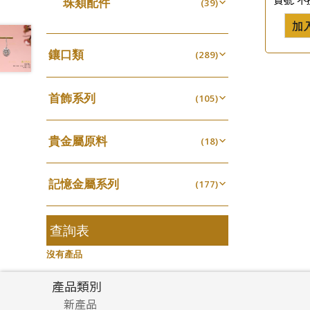
珠類配件
(39)
生圈扣系列
(13)
珍珠鏈系列
袖口鈕系列
(3)
(7)
無孔光身珠
加
(7)
龍蝦扣系列
(93)
坦克鏈系列
焊片及鐳射綫
(9)
(2)
空心光身珠
(5)
鴨俐制系列
(18)
鑲口類
(289)
滿天星鏈系列
空心車花管
(2)
(19)
無孔批花珠
(5)
字印牌系列
(21)
四爪頭系列
(20)
刀片鏈系列
其他
(4)
(104)
空心批花珠
(22)
字母吊墜
(20)
首飾系列
六爪頭系列
(105)
(41)
方假繩鏈系列
(1)
相盒吊墜
(11)
手镯系列
車花片
(8)
(35)
心心鏈系列
(6)
項鏈吊墜
貴金屬原料
(102)
戒指系列
(18)
動感車花片
(8)
(20)
生肖吊墜
千足金
(27)
空心耳環
(18)
鑲口戒指
(27)
(16)
記憶金屬系列
管扣系列
(177)
(4)
空心车花管首饰链
鑲口手鏈系列
(15)
(146)
記憶戒指
星座吊墜
(30)
(12)
空心手鐲系列
(8)
拉簧珠珠手鏈
水泡扣
查詢表
(53)
(17)
牛仔鏈
(37)
記憶鈦手鐲
珠扣
(94)
(45)
沒有產品
產品類別
新產品