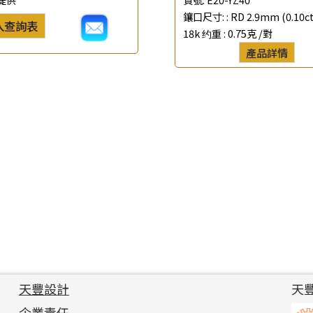
鑲口尺寸: :
RD 2.9mm (0.10ct
入查詢表
18k 约重 :
0.75克 /對
產品詳情
天豐設計
天
企業責任