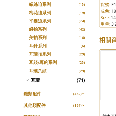
螺絲迫系列
貨號:
E
十字車花鏈系列
(15)
(48)
成色:
1
梅花迫系列
十字閃O鏈系列
(19)
(27)
Size:
14
平臺迫系列
十字錘打鏈系列
(74)
(17)
重量:
3
綫拍系列
側身車花鏈系列
(42)
(8)
美拍系列
相關
側身鏈系列
(16)
(9)
耳針系列
肖邦鏈系列
(6)
(14)
耳環扣系列
雙十字鏈系列
(29)
(4)
耳綫/耳鈎系列
水波鏈系列
(25)
(4)
耳環爪頭
蛇骨鏈系列
(29)
(6)
鏈尾系列
(71)
耳環
(6)
盒子鏈系列
(6)
鏈類配件
(462)
嘴唇鏈系列
(3)
動感車花吊墜
(65)
竹節鏈系列
其他類配件
(5)
(161)
調節珠系列
(23)
S車花鏈系列
珠盤系列
(1)
(16)
貨號:
不