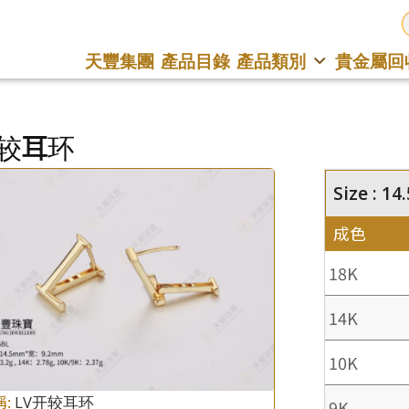
天豐集團
產品目錄
產品類別
貴金屬回
开较耳环
Size : 1
成色
18K
14K
10K
稱:
LV开较耳环
9K