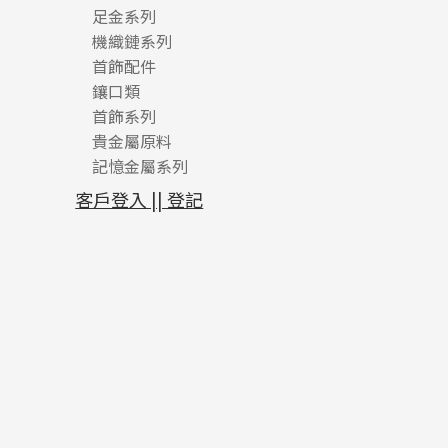
足金系列
機織鏈系列
足金配件
首飾配件
珠仔鏈
鑲口類
镶口链
耳環類配件
首飾系列
管狀網鏈
鏈類配件
四爪頭系列
卷迫系列
貴金屬原料
十字車花鏈系列
其他類配件
六爪頭系列
手镯系列
螺絲迫系列
動感車花吊墜
記憶金屬系列
十字閃O鏈系列
珠類配件
車花片
戒指系列
千足金
梅花迫系列
調節珠系列
珠盤系列
十字錘打鏈系列
動感車花片
空心耳環
記憶戒指
平臺迫系列
生圈扣系列
袖口鈕系列
無孔光身珠
客戶登入 || 登記
側身車花鏈系列
鑲口戒指
空心车花管首饰链
拉簧珠珠手鏈
綫拍系列
龍蝦扣系列
焊片及鐳射綫
空心光身珠
側身鏈系列
鑲口手鏈系列
空心手鐲系列
記憶鈦手鐲
美拍系列
鴨俐制系列
空心車花管
無孔批花珠
肖邦鏈系列
牛仔鏈
耳針系列
字印牌系列
其他
空心批花珠
雙十字鏈系列
耳環扣系列
字母吊墜
水波鏈系列
耳綫/耳鈎系列
相盒吊墜
蛇骨鏈系列
耳環爪頭
項鏈吊墜
鏈尾系列
耳環
生肖吊墜
盒子鏈系列
管扣系列
嘴唇鏈系列
星座吊墜
竹節鏈系列
水泡扣