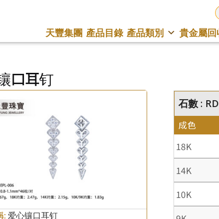
天豐集團
產品目錄
產品類別
貴金屬回
镶口耳钉
石數 : RD
成色
18K
14K
10K
稱:
爱心镶口耳钉
9K