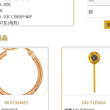
L-006
8K
銀
 : 0.8-1.3MM*46P
.47克
(每對)
×
商品
產品查詢
*
你的名字
公司名稱
*
e-mail
*
聯絡電話
查詢以下產品
KX-EY3046EZ
E42-TJZ040A
-EY3046EZ
貨號:
E42-TJZ040A