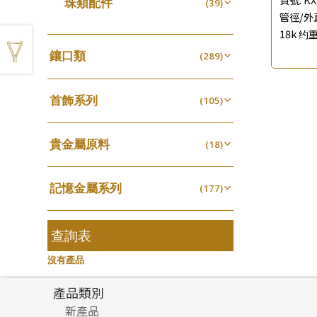
珠類配件
(39)
生圈扣系列
(13)
珍珠鏈系列
袖口鈕系列
(3)
管徑/外直
(7)
無孔光身珠
(7)
龍蝦扣系列
(93)
18k 约重
坦克鏈系列
焊片及鐳射綫
(9)
(2)
空心光身珠
(5)
鴨俐制系列
(18)
鑲口類
(289)
滿天星鏈系列
空心車花管
(2)
(19)
無孔批花珠
(5)
字印牌系列
(21)
四爪頭系列
(20)
刀片鏈系列
其他
(4)
(104)
空心批花珠
(22)
字母吊墜
(20)
首飾系列
六爪頭系列
(105)
(41)
方假繩鏈系列
(1)
相盒吊墜
(11)
手镯系列
車花片
(8)
(35)
心心鏈系列
(6)
項鏈吊墜
貴金屬原料
(102)
戒指系列
(18)
動感車花片
(8)
(20)
生肖吊墜
千足金
(27)
空心耳環
(18)
鑲口戒指
(27)
(16)
記憶金屬系列
管扣系列
(177)
(4)
空心车花管首饰链
鑲口手鏈系列
(15)
(146)
記憶戒指
星座吊墜
(30)
(12)
空心手鐲系列
(8)
拉簧珠珠手鏈
水泡扣
查詢表
(53)
(17)
牛仔鏈
(37)
記憶鈦手鐲
珠扣
(94)
(45)
沒有產品
產品類別
新產品