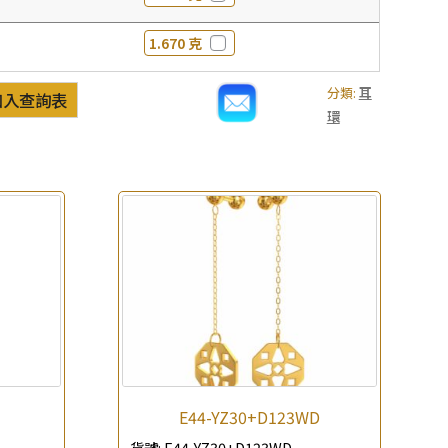
1.670 克
分類:
耳
加入查詢表
環
E44-YZ30+D123WD
貨號:
E44-YZ30+D123WD