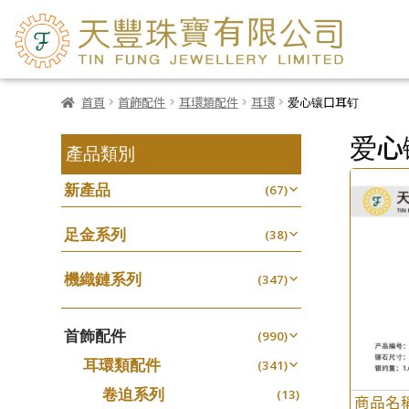
首頁
首飾配件
耳環類配件
耳環
爱心镶口耳钉
爱心
產品類別
新產品
(67)
足金系列
(38)
機織鏈系列
(347)
珠仔鏈
(25)
首飾配件
镶口链
(990)
(61)
耳環類配件
管狀網鏈
(341)
(11)
卷迫系列
十字鏈系列
(13)
(56)
商品名