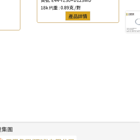
18k 约重 :
0.89克 /對
產品詳情
豐集團