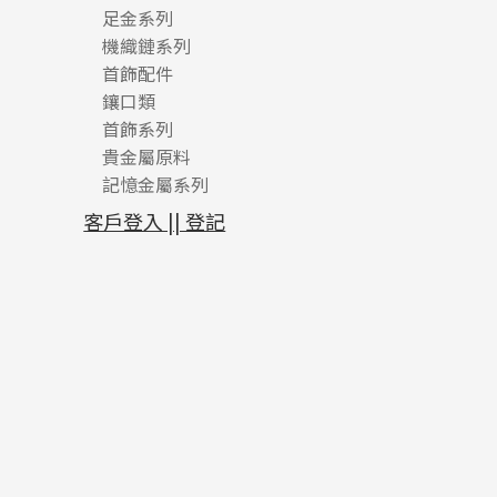
足金系列
機織鏈系列
足金配件
首飾配件
珠仔鏈
鑲口類
镶口链
耳環類配件
首飾系列
管狀網鏈
鏈類配件
四爪頭系列
卷迫系列
貴金屬原料
十字車花鏈系列
其他類配件
六爪頭系列
手镯系列
螺絲迫系列
動感車花吊墜
記憶金屬系列
十字閃O鏈系列
珠類配件
車花片
戒指系列
千足金
梅花迫系列
調節珠系列
珠盤系列
十字錘打鏈系列
動感車花片
空心耳環
記憶戒指
平臺迫系列
生圈扣系列
袖口鈕系列
無孔光身珠
客戶登入 || 登記
側身車花鏈系列
鑲口戒指
空心车花管首饰链
拉簧珠珠手鏈
綫拍系列
龍蝦扣系列
焊片及鐳射綫
空心光身珠
側身鏈系列
鑲口手鏈系列
空心手鐲系列
記憶鈦手鐲
美拍系列
鴨俐制系列
空心車花管
無孔批花珠
肖邦鏈系列
牛仔鏈
耳針系列
字印牌系列
其他
空心批花珠
雙十字鏈系列
耳環扣系列
字母吊墜
水波鏈系列
耳綫/耳鈎系列
相盒吊墜
蛇骨鏈系列
耳環爪頭
項鏈吊墜
鏈尾系列
耳環
生肖吊墜
盒子鏈系列
管扣系列
嘴唇鏈系列
星座吊墜
竹節鏈系列
水泡扣