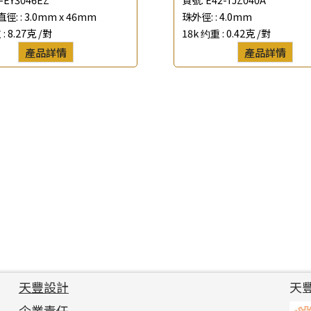
徑: :
3.0mm x 46mm
珠外徑: :
4.0mm
 :
8.27克 /對
18k 约重 :
0.42克 /對
產品詳情
產品詳情
天豐設計
天
企業責任