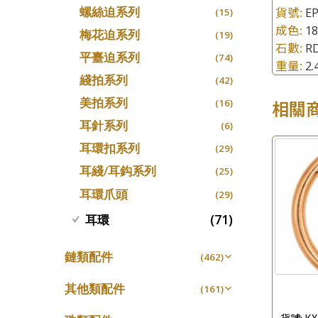
螺絲迫系列
貨號:
EP
十字車花鏈系列
(15)
(48)
成色:
1
梅花迫系列
十字閃O鏈系列
(19)
(27)
石數:
RD
平臺迫系列
十字錘打鏈系列
(74)
(17)
重量:
2
綫拍系列
側身車花鏈系列
(42)
(8)
美拍系列
相關
側身鏈系列
(16)
(9)
耳針系列
肖邦鏈系列
(6)
(14)
耳環扣系列
雙十字鏈系列
(29)
(4)
耳綫/耳鈎系列
水波鏈系列
(25)
(4)
耳環爪頭
蛇骨鏈系列
(29)
(6)
鏈尾系列
(71)
耳環
(6)
盒子鏈系列
(6)
鏈類配件
(462)
嘴唇鏈系列
(3)
動感車花吊墜
(65)
竹節鏈系列
其他類配件
(5)
(161)
調節珠系列
(23)
S車花鏈系列
珠盤系列
(1)
(16)
貨號:
KX