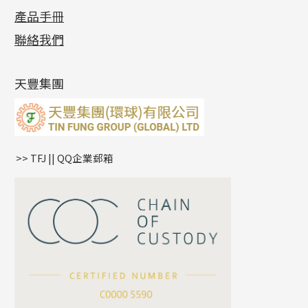
十字錘打鏈系列
動感車花片
空心耳環
記憶戒指
平臺迫系列
生圈扣系列
袖口鈕系列
無孔光身珠
產品手冊
相片集
(9)
側身車花鏈系列
鑲口戒指
空心车花管首饰链
拉簧珠珠手鏈
綫拍系列
龍蝦扣系列
焊片及鐳射綫
空心光身珠
展覽會資訊
(19)
聯絡我們
側身鏈系列
鑲口手鏈系列
空心手鐲系列
記憶鈦手鐲
美拍系列
鴨俐制系列
空心車花管
無孔批花珠
最新產品資訊
(14)
肖邦鏈系列
牛仔鏈
耳針系列
字印牌系列
其他
空心批花珠
產品發明及專利
(9)
雙十字鏈系列
耳環扣系列
字母吊墜
天豐集團
水波鏈系列
耳綫/耳鈎系列
相盒吊墜
蛇骨鏈系列
耳環爪頭
項鏈吊墜
鏈尾系列
耳環
生肖吊墜
盒子鏈系列
管扣系列
>> TFJ || QQ企業郵箱
嘴唇鏈系列
星座吊墜
竹節鏈系列
水泡扣
S車花鏈系列
珠扣
珍珠鏈系列
坦克鏈系列
滿天星鏈系列
*
你的名字
刀片鏈系列
方假繩鏈系列
公司名稱
心心鏈系列