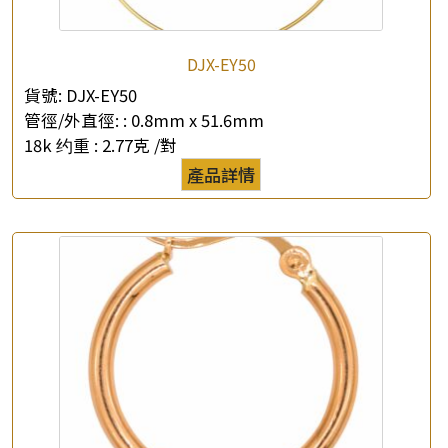
DJX-EY50
×
貨號:
DJX-EY50
產品查詢
管徑/外直徑: :
0.8mm x 51.6mm
*
你的名字
18k 约重 :
2.77克 /對
產品詳情
公司名稱
*
e-mail
*
聯絡電話
查詢以下產品