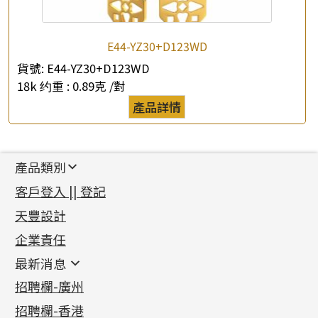
E44-YZ30+D123WD
貨號:
E44-YZ30+D123WD
18k 约重 :
0.89克 /對
產品詳情
產品類別
新產品
客戶登入 || 登記
足金系列
天豐設計
機織鏈系列
足金配件
企業責任
首飾配件
珠仔鏈
鑲口類
镶口链
耳環類配件
最新消息
首飾系列
管狀網鏈
鏈類配件
四爪頭系列
卷迫系列
最新消息
招聘欄-廣州
貴金屬原料
十字車花鏈系列
其他類配件
六爪頭系列
手镯系列
螺絲迫系列
動感車花吊墜
公益活動
(6)
招聘欄-香港
記憶金屬系列
十字閃O鏈系列
珠類配件
車花片
戒指系列
千足金
梅花迫系列
調節珠系列
珠盤系列
各項證書
(2)