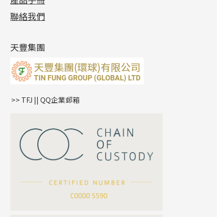
相片集
(9)
側身車花鏈系列
鑲口戒指
空心车花管首饰链
拉簧珠珠手鏈
綫拍系列
龍蝦扣系列
焊片及鐳射綫
空心光身珠
展覽會資訊
(19)
聯絡我們
側身鏈系列
鑲口手鏈系列
空心手鐲系列
記憶鈦手鐲
美拍系列
鴨俐制系列
空心車花管
無孔批花珠
最新產品資訊
(14)
肖邦鏈系列
牛仔鏈
耳針系列
字印牌系列
其他
空心批花珠
產品發明及專利
(9)
雙十字鏈系列
耳環扣系列
字母吊墜
天豐集團
水波鏈系列
耳綫/耳鈎系列
相盒吊墜
蛇骨鏈系列
耳環爪頭
項鏈吊墜
鏈尾系列
耳環
生肖吊墜
盒子鏈系列
管扣系列
>> TFJ || QQ企業郵箱
嘴唇鏈系列
星座吊墜
竹節鏈系列
水泡扣
S車花鏈系列
珠扣
珍珠鏈系列
坦克鏈系列
滿天星鏈系列
*
你的名字
刀片鏈系列
方假繩鏈系列
公司名稱
心心鏈系列