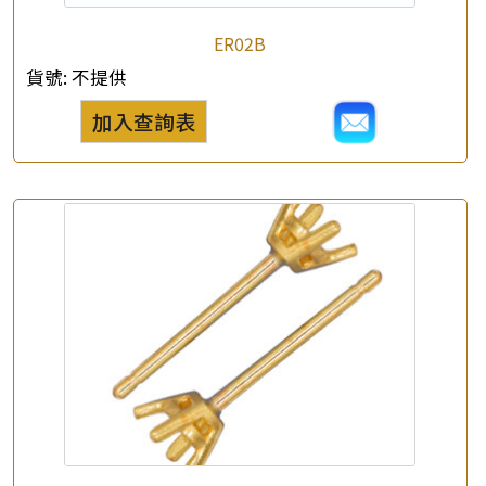
ER02B
貨號:
不提供
×
產品查詢
加入查詢表
*
你的名字
公司名稱
*
e-mail
*
聯絡電話
查詢以下產品