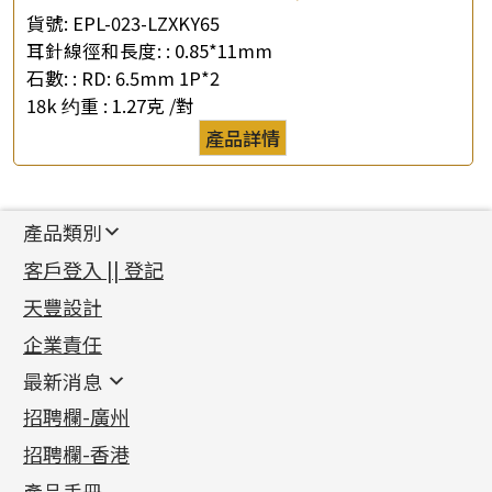
貨號:
EPL-023-LZXKY65
耳針線徑和長度: :
0.85*11mm
石數: :
RD: 6.5mm 1P*2
18k 约重 :
1.27克 /對
產品詳情
產品類別
新產品
客戶登入 || 登記
足金系列
天豐設計
機織鏈系列
足金配件
企業責任
首飾配件
珠仔鏈
鑲口類
镶口链
耳環類配件
最新消息
首飾系列
管狀網鏈
鏈類配件
四爪頭系列
卷迫系列
最新消息
招聘欄-廣州
貴金屬原料
十字車花鏈系列
其他類配件
六爪頭系列
手镯系列
螺絲迫系列
動感車花吊墜
公益活動
(6)
招聘欄-香港
記憶金屬系列
十字閃O鏈系列
珠類配件
車花片
戒指系列
千足金
梅花迫系列
調節珠系列
珠盤系列
各項證書
(2)
十字錘打鏈系列
動感車花片
空心耳環
記憶戒指
平臺迫系列
生圈扣系列
袖口鈕系列
無孔光身珠
產品手冊