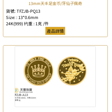
13mm天丰足金币/牙仙子佩奇
貨號:
TFZJB-PQ13
×
Size: :
13*0.6mm
產品查詢
24K(999) 约重 :
1克 /件
*
你的名字
產品詳情
公司名稱
*
e-mail
*
聯絡電話
查詢以下產品