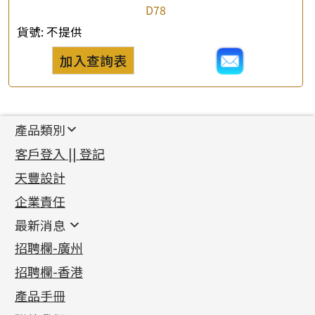
D78
貨號:
不提供
加入查詢表
產品類別
新產品
客戶登入 || 登記
足金系列
天豐設計
機織鏈系列
足金配件
企業責任
首飾配件
珠仔鏈
鑲口類
镶口链
耳環類配件
最新消息
首飾系列
管狀網鏈
鏈類配件
四爪頭系列
卷迫系列
最新消息
招聘欄-廣州
貴金屬原料
十字車花鏈系列
其他類配件
六爪頭系列
手镯系列
螺絲迫系列
動感車花吊墜
公益活動
(6)
招聘欄-香港
記憶金屬系列
十字閃O鏈系列
珠類配件
車花片
戒指系列
千足金
梅花迫系列
調節珠系列
珠盤系列
各項證書
(2)
十字錘打鏈系列
動感車花片
空心耳環
記憶戒指
平臺迫系列
生圈扣系列
袖口鈕系列
無孔光身珠
產品手冊
相片集
(9)
側身車花鏈系列
鑲口戒指
空心车花管首饰链
拉簧珠珠手鏈
綫拍系列
龍蝦扣系列
焊片及鐳射綫
空心光身珠
展覽會資訊
(19)