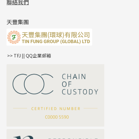
聯絡我們
側身鏈系列
鑲口手鏈系列
空心手鐲系列
記憶鈦手鐲
美拍系列
鴨俐制系列
空心車花管
無孔批花珠
最新產品資訊
(14)
肖邦鏈系列
牛仔鏈
耳針系列
字印牌系列
其他
空心批花珠
產品發明及專利
(9)
雙十字鏈系列
耳環扣系列
字母吊墜
天豐集團
水波鏈系列
耳綫/耳鈎系列
相盒吊墜
蛇骨鏈系列
耳環爪頭
項鏈吊墜
鏈尾系列
耳環
生肖吊墜
盒子鏈系列
管扣系列
>> TFJ || QQ企業郵箱
嘴唇鏈系列
星座吊墜
竹節鏈系列
水泡扣
S車花鏈系列
珠扣
珍珠鏈系列
坦克鏈系列
滿天星鏈系列
*
你的名字
刀片鏈系列
方假繩鏈系列
公司名稱
心心鏈系列
*
e-mail