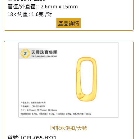
管徑/外直徑: :
2.6mm x 15mm
18k 约重 :
1.6克 /對
×
產品查詢
產品詳情
*
你的名字
公司名稱
*
e-mail
*
聯絡電話
查詢以下產品
回形水泡扣/大號
貨號:
LCPL-055-HX71