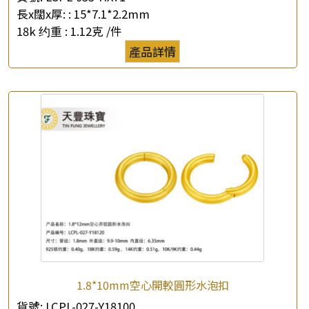
長x闊x厚: :
15*7.1*2.2mm
18k 约重 :
1.12克 /件
產品詳情
1.8*10mm空心開較圓形水泡扣
貨號:
LCPL-027-Y18100