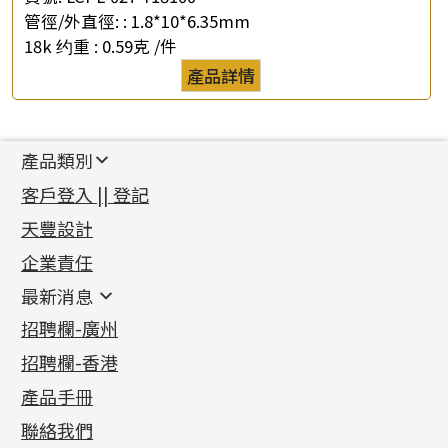
管徑/外直徑: :
1.8*10*6.35mm
18k 约重 :
0.59克 /件
產品詳情
產品類別
新產品
客戶登入 || 登記
足金系列
天豐設計
機織鏈系列
足金配件
企業責任
首飾配件
珠仔鏈
鑲口類
镶口链
耳環類配件
最新消息
首飾系列
管狀網鏈
鏈類配件
四爪頭系列
卷迫系列
最新消息
招聘欄-廣州
貴金屬原料
十字車花鏈系列
其他類配件
六爪頭系列
手镯系列
螺絲迫系列
動感車花吊墜
公益活動
(6)
招聘欄-香港
記憶金屬系列
十字閃O鏈系列
珠類配件
車花片
戒指系列
千足金
梅花迫系列
調節珠系列
珠盤系列
各項證書
(2)
十字錘打鏈系列
動感車花片
空心耳環
記憶戒指
平臺迫系列
生圈扣系列
袖口鈕系列
無孔光身珠
產品手冊
相片集
(9)
側身車花鏈系列
鑲口戒指
空心车花管首饰链
拉簧珠珠手鏈
綫拍系列
龍蝦扣系列
焊片及鐳射綫
空心光身珠
展覽會資訊
(19)
聯絡我們
側身鏈系列
鑲口手鏈系列
空心手鐲系列
記憶鈦手鐲
美拍系列
鴨俐制系列
空心車花管
無孔批花珠
最新產品資訊
(14)