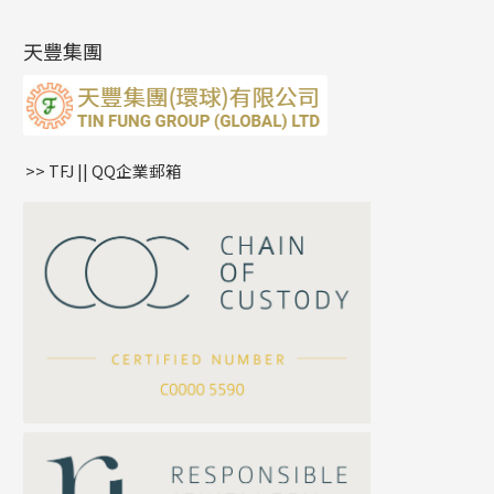
肖邦鏈系列
牛仔鏈
耳針系列
字印牌系列
其他
空心批花珠
產品發明及專利
(9)
雙十字鏈系列
耳環扣系列
字母吊墜
天豐集團
水波鏈系列
耳綫/耳鈎系列
相盒吊墜
蛇骨鏈系列
耳環爪頭
項鏈吊墜
鏈尾系列
耳環
生肖吊墜
盒子鏈系列
管扣系列
>> TFJ || QQ企業郵箱
嘴唇鏈系列
星座吊墜
竹節鏈系列
水泡扣
S車花鏈系列
珠扣
珍珠鏈系列
坦克鏈系列
滿天星鏈系列
*
你的名字
刀片鏈系列
方假繩鏈系列
公司名稱
心心鏈系列
*
e-mail