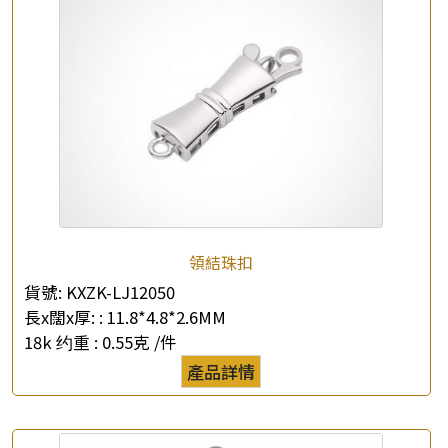
查詢以下產品
領結珠扣
貨號:
KXZK-LJ12050
長x闊x厚: :
11.8*4.8*2.6MM
18k 约重 :
0.55克 /件
產品詳情