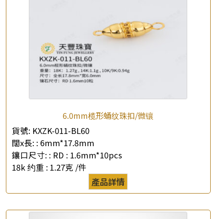
×
產品查詢
6.0mm榄形蛹纹珠扣/微镶
*
你的名字
貨號:
KXZK-011-BL60
闊x長: :
6mm*17.8mm
公司名稱
鑲口尺寸: :
RD : 1.6mm*10pcs
18k 约重 :
1.27克 /件
*
e-mail
產品詳情
*
聯絡電話