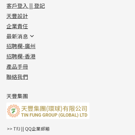
新產品
客戶登入 || 登記
足金系列
天豐設計
機織鏈系列
足金配件
企業責任
首飾配件
珠仔鏈
鑲口類
镶口链
耳環類配件
最新消息
首飾系列
管狀網鏈
鏈類配件
四爪頭系列
卷迫系列
最新消息
招聘欄-廣州
貴金屬原料
十字車花鏈系列
其他類配件
六爪頭系列
手镯系列
螺絲迫系列
動感車花吊墜
公益活動
(6)
招聘欄-香港
記憶金屬系列
十字閃O鏈系列
珠類配件
車花片
戒指系列
千足金
梅花迫系列
調節珠系列
珠盤系列
各項證書
(2)
十字錘打鏈系列
動感車花片
空心耳環
記憶戒指
平臺迫系列
生圈扣系列
袖口鈕系列
無孔光身珠
產品手冊
相片集
(9)
側身車花鏈系列
鑲口戒指
空心车花管首饰链
拉簧珠珠手鏈
綫拍系列
龍蝦扣系列
焊片及鐳射綫
空心光身珠
展覽會資訊
(19)
聯絡我們
側身鏈系列
鑲口手鏈系列
空心手鐲系列
記憶鈦手鐲
美拍系列
鴨俐制系列
空心車花管
無孔批花珠
最新產品資訊
(14)
肖邦鏈系列
牛仔鏈
耳針系列
字印牌系列
其他
空心批花珠
產品發明及專利
(9)
雙十字鏈系列
耳環扣系列
字母吊墜
天豐集團
水波鏈系列
耳綫/耳鈎系列
相盒吊墜
蛇骨鏈系列
耳環爪頭
項鏈吊墜
鏈尾系列
耳環
生肖吊墜
盒子鏈系列
管扣系列
>> TFJ || QQ企業郵箱
嘴唇鏈系列
星座吊墜