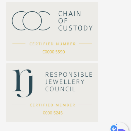
竹節鏈系列
水泡扣
S車花鏈系列
珠扣
珍珠鏈系列
坦克鏈系列
滿天星鏈系列
*
你的名字
刀片鏈系列
方假繩鏈系列
公司名稱
心心鏈系列
*
e-mail
*
聯絡電話