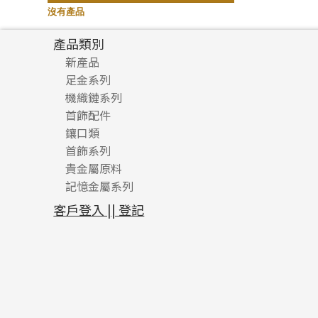
記憶鈦手鐲
(94)
沒有產品
產品類別
新產品
足金系列
機織鏈系列
足金配件
首飾配件
珠仔鏈
鑲口類
镶口链
耳環類配件
首飾系列
管狀網鏈
鏈類配件
四爪頭系列
卷迫系列
貴金屬原料
十字車花鏈系列
其他類配件
六爪頭系列
手镯系列
螺絲迫系列
動感車花吊墜
記憶金屬系列
十字閃O鏈系列
珠類配件
車花片
戒指系列
千足金
梅花迫系列
調節珠系列
珠盤系列
十字錘打鏈系列
動感車花片
空心耳環
記憶戒指
平臺迫系列
生圈扣系列
袖口鈕系列
無孔光身珠
客戶登入 || 登記
側身車花鏈系列
鑲口戒指
空心车花管首饰链
拉簧珠珠手鏈
綫拍系列
龍蝦扣系列
焊片及鐳射綫
空心光身珠
側身鏈系列
鑲口手鏈系列
空心手鐲系列
記憶鈦手鐲
美拍系列
鴨俐制系列
空心車花管
無孔批花珠
肖邦鏈系列
牛仔鏈
耳針系列
字印牌系列
其他
空心批花珠
雙十字鏈系列
耳環扣系列
字母吊墜
水波鏈系列
耳綫/耳鈎系列
相盒吊墜
蛇骨鏈系列
耳環爪頭
項鏈吊墜