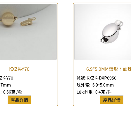
查詢以下產品
KXZK-Y70
6.9*5.0MM蛋形卜面
ZK-Y70
貨號:
KXZK-DXP6950
7mm
珠外徑: :
6.9*5.0mm
 :
0.66克 /粒
18k 约重 :
0.4克 /件
產品詳情
產品詳情