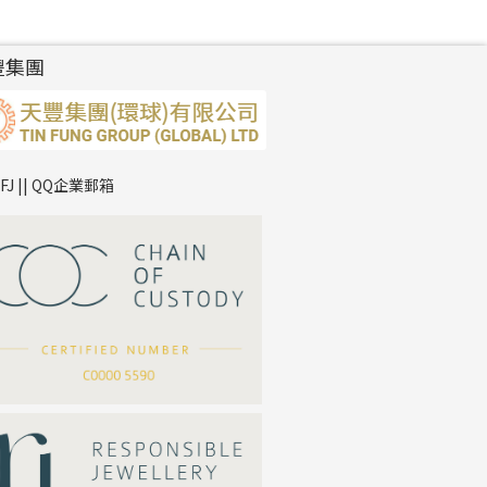
豐集團
TFJ || QQ企業郵箱
*
你的名字
公司名稱
*
e-mail
*
聯絡電話