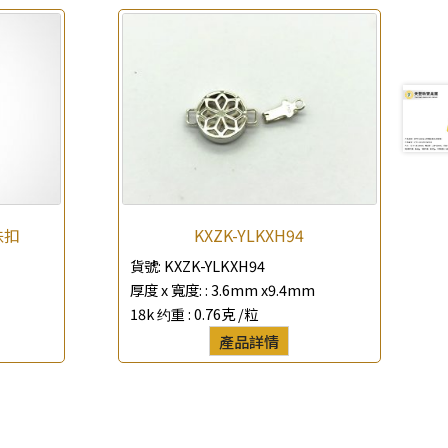
珠扣
KXZK-YLKXH94
貨號:
KXZK-YLKXH94
厚度 x 寬度: :
3.6mm x9.4mm
18k 约重 :
0.76克 /粒
產品詳情