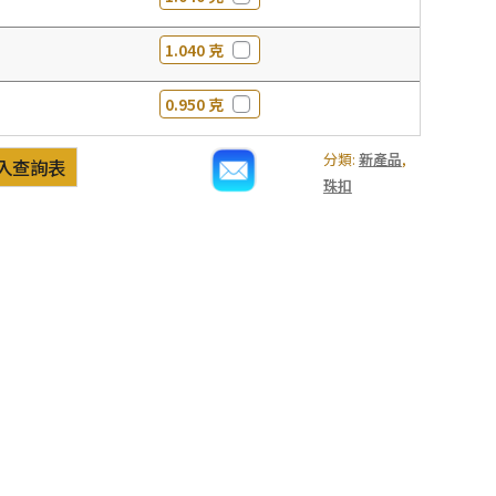
1.040 克
0.950 克
分類:
新產品
,
入查詢表
珠扣