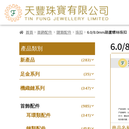
首頁
首飾配件
鏈類配件
珠扣
6.0/8.0mm葫蘆螺絲珠扣
6.0
產品類別
新產品
(283)
足金系列
(35)
機織鏈系列
(347)
珠仔鏈
(25)
首飾配件
镶口链
(985)
(61)
耳環類配件
管狀網鏈
(341)
(11)
卷迫系列
十字鏈系列
(13)
(56)
商品名
鏈類配件
(458)