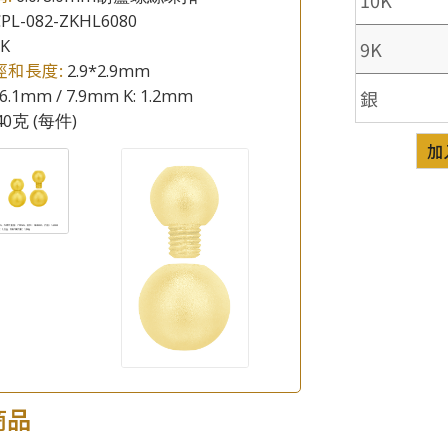
PL-082-ZKHL6080
8K
9K
徑和長度:
2.9*2.9mm
6.1mm / 7.9mm K: 1.2mm
銀
.40克
(每件)
加
×
產品查詢
*
你的名字
公司名稱
*
e-mail
*
聯絡電話
商品