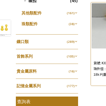
(45)
珠扣
珍珠鏈系列
(3)
坦克鏈系列
其他類配件
(9)
(161)
滿天星鏈系列
珠盤系列
(2)
(16)
珠類配件
(38)
刀片鏈系列
袖口鈕系列
(4)
(7)
無孔光身珠
(7)
方假繩鏈系列
焊片及鐳射綫
(1)
(2)
空心光身珠
(5)
鑲口類
(289)
心心鏈系列
空心車花管
(6)
(19)
無孔批花珠
(5)
四爪頭系列
(20)
其他
(104)
空心批花珠
(21)
首飾系列
六爪頭系列
(105)
(41)
貨號:
KX
手镯系列
車花片
(8)
(35)
珠外徑: :
貴金屬原料
戒指系列
(16)
動感車花片
(8)
(20)
18k 约重
千足金
空心耳環
(16)
鑲口戒指
(27)
(16)
記憶金屬系列
(177)
空心车花管首饰链
鑲口手鏈系列
(15)
(146)
記憶戒指
(30)
空心手鐲系列
(8)
拉簧珠珠手鏈
查詢表
(53)
牛仔鏈
(37)