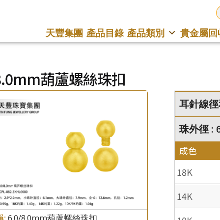
天豐集團
產品目錄
產品類別
貴金屬回
/8.0mm葫蘆螺絲珠扣
耳針線徑和長
珠外徑 : 6
成色
18K
14K
稱:
6.0/8.0mm葫蘆螺絲珠扣
10K