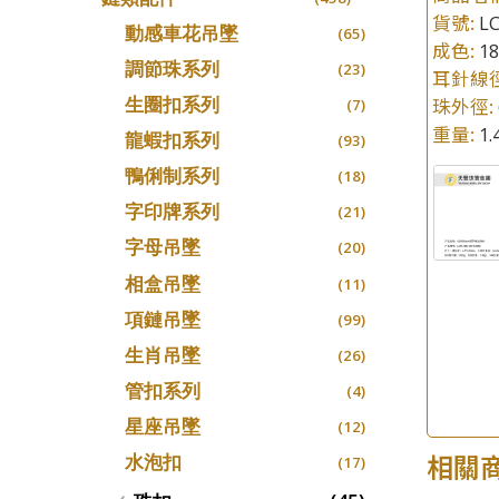
螺絲迫系列
十字車花鏈系列
(15)
貨號:
LC
(48)
動感車花吊墜
(65)
成色:
1
梅花迫系列
十字閃O鏈系列
(19)
(27)
調節珠系列
(23)
耳針線
平臺迫系列
十字錘打鏈系列
(74)
(17)
生圈扣系列
珠外徑:
(7)
綫拍系列
側身車花鏈系列
(42)
(8)
重量:
1
龍蝦扣系列
(93)
美拍系列
側身鏈系列
(16)
(9)
鴨俐制系列
(18)
耳針系列
肖邦鏈系列
(6)
(14)
字印牌系列
(21)
耳環扣系列
雙十字鏈系列
(29)
(4)
字母吊墜
(20)
耳綫/耳鈎系列
水波鏈系列
(25)
(4)
相盒吊墜
(11)
耳環爪頭
蛇骨鏈系列
(29)
(6)
項鏈吊墜
(99)
耳環
鏈尾系列
(71)
(6)
生肖吊墜
(26)
盒子鏈系列
(6)
管扣系列
(4)
嘴唇鏈系列
(3)
星座吊墜
(12)
竹節鏈系列
(5)
相關
水泡扣
(17)
S車花鏈系列
(1)