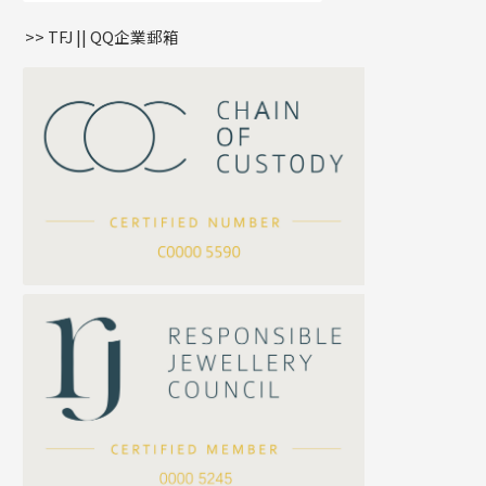
盒子鏈系列
管扣系列
>> TFJ || QQ企業郵箱
嘴唇鏈系列
星座吊墜
竹節鏈系列
水泡扣
S車花鏈系列
珠扣
珍珠鏈系列
坦克鏈系列
滿天星鏈系列
*
你的名字
刀片鏈系列
方假繩鏈系列
公司名稱
心心鏈系列
*
e-mail
*
聯絡電話