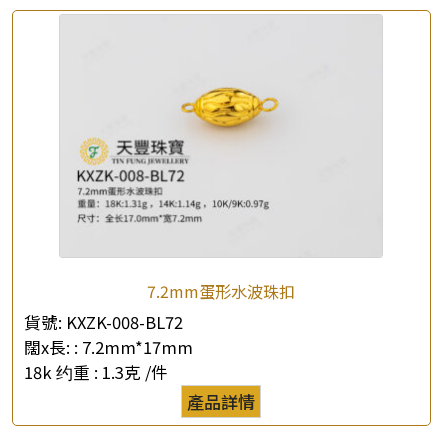
×
產品查詢
*
你的名字
7.2mm蛋形水波珠扣
公司名稱
貨號:
KXZK-008-BL72
闊x長: :
7.2mm*17mm
18k 约重 :
1.3克 /件
*
e-mail
產品詳情
*
聯絡電話