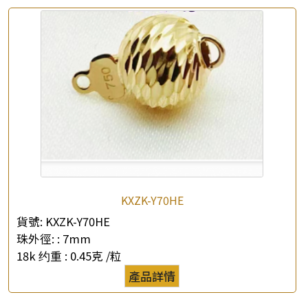
查詢以下產品
KXZK-Y70HE
貨號:
KXZK-Y70HE
珠外徑: :
7mm
18k 约重 :
0.45克 /粒
產品詳情