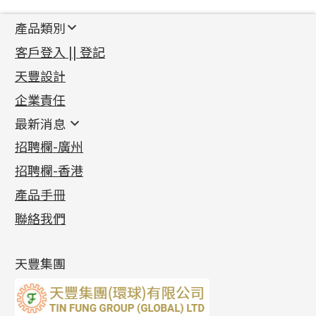
產品類別
新產品
客戶登入 || 登記
足金系列
天豐設計
機織鏈系列
足金配件
企業責任
首飾配件
珠仔鏈
鑲口類
镶口链
耳環類配件
最新消息
首飾系列
管狀網鏈
鏈類配件
四爪頭系列
卷迫系列
最新消息
招聘欄-廣州
貴金屬原料
十字車花鏈系列
其他類配件
六爪頭系列
手镯系列
螺絲迫系列
動感車花吊墜
公益活動
(6)
招聘欄-香港
記憶金屬系列
十字閃O鏈系列
珠類配件
車花片
戒指系列
千足金
梅花迫系列
調節珠系列
珠盤系列
各項證書
(2)
十字錘打鏈系列
動感車花片
空心耳環
記憶戒指
平臺迫系列
生圈扣系列
袖口鈕系列
無孔光身珠
產品手冊
相片集
(9)
側身車花鏈系列
鑲口戒指
空心车花管首饰链
拉簧珠珠手鏈
綫拍系列
龍蝦扣系列
焊片及鐳射綫
空心光身珠
展覽會資訊
(19)
聯絡我們
側身鏈系列
鑲口手鏈系列
空心手鐲系列
記憶鈦手鐲
美拍系列
鴨俐制系列
空心車花管
無孔批花珠
最新產品資訊
(14)
肖邦鏈系列
牛仔鏈
耳針系列
字印牌系列
其他
空心批花珠
產品發明及專利
(9)
雙十字鏈系列
耳環扣系列
字母吊墜
天豐集團
水波鏈系列
耳綫/耳鈎系列
相盒吊墜
蛇骨鏈系列
耳環爪頭
項鏈吊墜
鏈尾系列
耳環
生肖吊墜