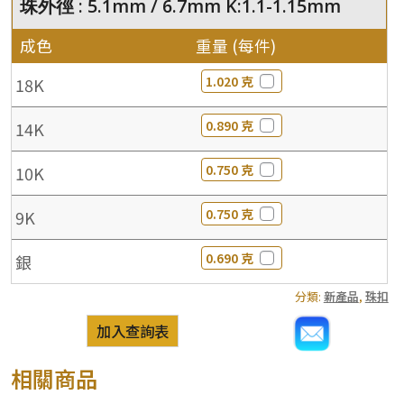
珠外徑 : 5.1mm / 6.7mm K:1.1-1.15mm
成色
重量 (每件)
1.020 克
18K
0.890 克
14K
0.750 克
10K
0.750 克
9K
0.690 克
銀
分類:
新產品
,
珠扣
加入查詢表
相關商品