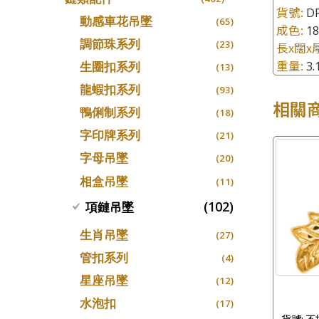
螺絲迫系列
貨號:
DP
十字車花鏈系列
(15)
(48)
動感車花吊墜
(65)
成色:
1
梅花迫系列
十字閃O鏈系列
(19)
(27)
調節珠系列
(23)
長x闊x
平臺迫系列
十字錘打鏈系列
(74)
(17)
重量:
3
生圈扣系列
(13)
綫拍系列
側身車花鏈系列
(42)
(8)
龍蝦扣系列
(93)
美拍系列
相關
側身鏈系列
(16)
(9)
鴨俐制系列
(18)
耳針系列
肖邦鏈系列
(6)
(14)
字印牌系列
(21)
耳環扣系列
雙十字鏈系列
(29)
(4)
字母吊墜
(20)
耳綫/耳鈎系列
水波鏈系列
(25)
(4)
相盒吊墜
(11)
耳環爪頭
蛇骨鏈系列
(29)
(6)
(102)
項鏈吊墜
耳環
鏈尾系列
(71)
(6)
生肖吊墜
(27)
盒子鏈系列
(6)
管扣系列
(4)
嘴唇鏈系列
(3)
星座吊墜
(12)
竹節鏈系列
(5)
水泡扣
(17)
S車花鏈系列
(1)
貨號:
不