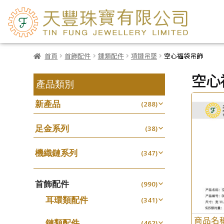
首頁
首飾配件
鏈類配件
項鏈吊墜
空心福袋吊飾
空心
產品類別
新產品
(288)
足金系列
(38)
機織鏈系列
(347)
珠仔鏈
(25)
首飾配件
镶口链
(990)
(61)
耳環類配件
管狀網鏈
(341)
(11)
卷迫系列
十字鏈系列
(13)
(56)
商品名
鏈類配件
(462)