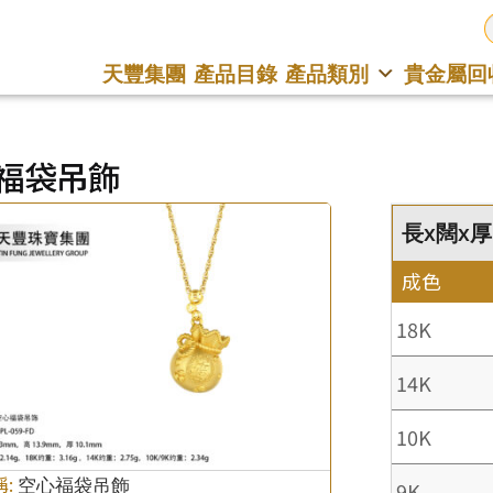
天豐集團
產品目錄
產品類別
貴金屬回
福袋吊飾
長x闊x厚 :
成色
18K
14K
10K
稱:
空心福袋吊飾
9K