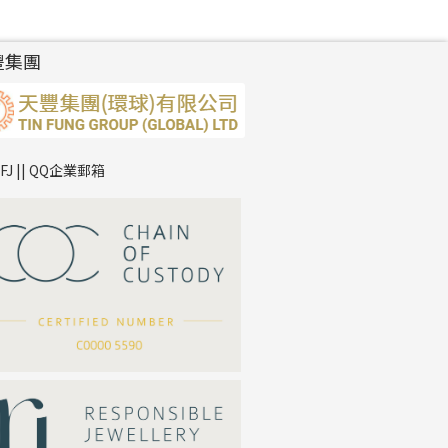
豐集團
TFJ || QQ企業郵箱
*
你的名字
公司名稱
*
e-mail
*
聯絡電話