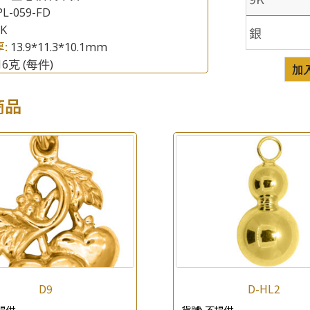
L-059-FD
8K
銀
厚:
13.9*11.3*10.1mm
.16克
(每件)
加
商品
×
產品查詢
*
你的名字
公司名稱
*
e-mail
*
聯絡電話
D9
D-HL2
提供
貨號:
不提供