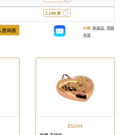
2.140 克
分類:
新產品
,
項鏈
入查詢表
吊墜
D51H4
貨號:
不提供