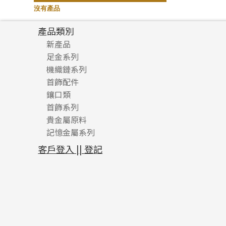
記憶鈦手鐲
(94)
沒有產品
產品類別
新產品
足金系列
機織鏈系列
足金配件
首飾配件
珠仔鏈
鑲口類
镶口链
耳環類配件
首飾系列
管狀網鏈
鏈類配件
四爪頭系列
卷迫系列
貴金屬原料
十字車花鏈系列
其他類配件
六爪頭系列
手镯系列
螺絲迫系列
動感車花吊墜
記憶金屬系列
十字閃O鏈系列
珠類配件
車花片
戒指系列
千足金
梅花迫系列
調節珠系列
珠盤系列
十字錘打鏈系列
動感車花片
空心耳環
記憶戒指
平臺迫系列
生圈扣系列
袖口鈕系列
無孔光身珠
客戶登入 || 登記
側身車花鏈系列
鑲口戒指
空心车花管首饰链
拉簧珠珠手鏈
綫拍系列
龍蝦扣系列
焊片及鐳射綫
空心光身珠
側身鏈系列
鑲口手鏈系列
空心手鐲系列
記憶鈦手鐲
美拍系列
鴨俐制系列
空心車花管
無孔批花珠
肖邦鏈系列
牛仔鏈
耳針系列
字印牌系列
其他
空心批花珠
雙十字鏈系列
耳環扣系列
字母吊墜
水波鏈系列
耳綫/耳鈎系列
相盒吊墜
蛇骨鏈系列
耳環爪頭
項鏈吊墜