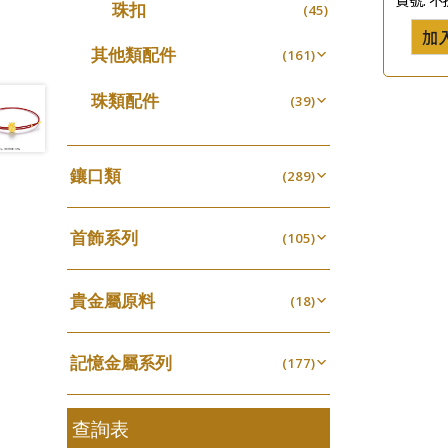
珠扣
(45)
珍珠鏈系列
(3)
加
坦克鏈系列
其他類配件
(9)
(161)
滿天星鏈系列
珠盤系列
(2)
(16)
珠類配件
(39)
刀片鏈系列
袖口鈕系列
(4)
(7)
無孔光身珠
(7)
方假繩鏈系列
焊片及鐳射綫
(1)
(2)
空心光身珠
(5)
鑲口類
(289)
心心鏈系列
空心車花管
(6)
(19)
無孔批花珠
(5)
四爪頭系列
(20)
其他
(104)
空心批花珠
(22)
首飾系列
六爪頭系列
(105)
(41)
手镯系列
車花片
(8)
(35)
貴金屬原料
戒指系列
(18)
動感車花片
(8)
(20)
千足金
空心耳環
(18)
鑲口戒指
(27)
(16)
記憶金屬系列
(177)
空心车花管首饰链
鑲口手鏈系列
(15)
(146)
記憶戒指
(30)
空心手鐲系列
(8)
拉簧珠珠手鏈
查詢表
(53)
牛仔鏈
(37)