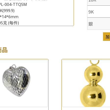
PL-004-TTQSM
K(999.9)
9K
5*14*6mm
.05克
(每件)
銀
加
×
商品
產品查詢
*
你的名字
公司名稱
*
e-mail
*
聯絡電話