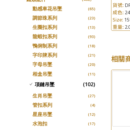
螺絲迫系列
貨號:
D
十字車花鏈系列
(15)
(48)
動感車花吊墜
(65)
成色:
24
梅花迫系列
十字閃O鏈系列
(19)
(27)
調節珠系列
(23)
Size:
1
平臺迫系列
十字錘打鏈系列
(74)
(17)
重量:
2
生圈扣系列
(13)
綫拍系列
側身車花鏈系列
(42)
(8)
龍蝦扣系列
(93)
美拍系列
側身鏈系列
(16)
(9)
鴨俐制系列
(18)
耳針系列
肖邦鏈系列
(6)
(14)
字印牌系列
(21)
相關
耳環扣系列
雙十字鏈系列
(29)
(4)
字母吊墜
(20)
耳綫/耳鈎系列
水波鏈系列
(25)
(4)
相盒吊墜
(11)
耳環爪頭
蛇骨鏈系列
(29)
(6)
(102)
項鏈吊墜
耳環
鏈尾系列
(71)
(6)
生肖吊墜
(27)
盒子鏈系列
(6)
管扣系列
(4)
嘴唇鏈系列
(3)
星座吊墜
(12)
竹節鏈系列
(5)
水泡扣
(17)
S車花鏈系列
(1)