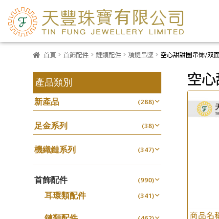
首頁
首飾配件
鏈類配件
項鏈吊墜
空心甜甜圈吊饰/双
空心
產品類別
新產品
(288)
足金系列
(38)
機織鏈系列
(347)
珠仔鏈
(25)
首飾配件
镶口链
(990)
(61)
耳環類配件
管狀網鏈
(341)
(11)
卷迫系列
十字鏈系列
(13)
(56)
商品名
鏈類配件
(462)