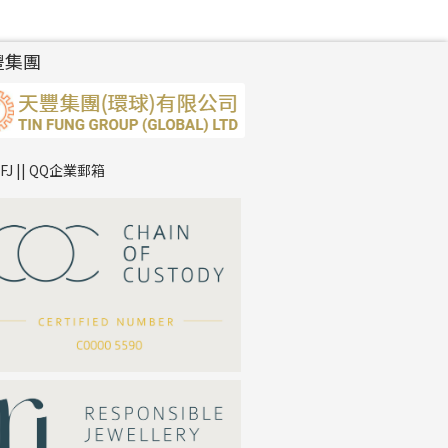
豐集團
TFJ || QQ企業郵箱
*
你的名字
公司名稱
*
e-mail
*
聯絡電話