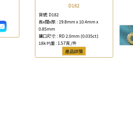
D182
貨號:
D182
長x闊x厚: :
19.8mm x 10.4mm x
0.85mm
鑲口尺寸: :
RD 2.0mm (0.035ct)
18k 约重 :
1.57克 /件
產品詳情