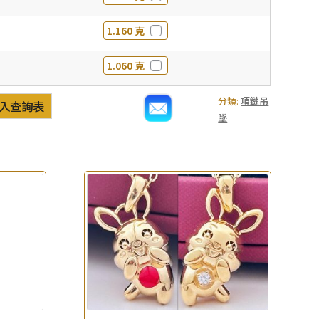
1.160 克
1.060 克
分類:
項鏈吊
入查詢表
墜