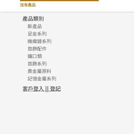
記憶鈦手鐲
(94)
沒有產品
產品類別
新產品
足金系列
機織鏈系列
足金配件
首飾配件
珠仔鏈
鑲口類
镶口链
耳環類配件
首飾系列
管狀網鏈
鏈類配件
四爪頭系列
卷迫系列
貴金屬原料
十字車花鏈系列
其他類配件
六爪頭系列
手镯系列
螺絲迫系列
動感車花吊墜
記憶金屬系列
十字閃O鏈系列
珠類配件
車花片
戒指系列
千足金
梅花迫系列
調節珠系列
珠盤系列
十字錘打鏈系列
動感車花片
空心耳環
記憶戒指
平臺迫系列
生圈扣系列
袖口鈕系列
無孔光身珠
客戶登入 || 登記
側身車花鏈系列
鑲口戒指
空心车花管首饰链
拉簧珠珠手鏈
綫拍系列
龍蝦扣系列
焊片及鐳射綫
空心光身珠
側身鏈系列
鑲口手鏈系列
空心手鐲系列
記憶鈦手鐲
美拍系列
鴨俐制系列
空心車花管
無孔批花珠
肖邦鏈系列
牛仔鏈
耳針系列
字印牌系列
其他
空心批花珠
雙十字鏈系列
耳環扣系列
字母吊墜
水波鏈系列
耳綫/耳鈎系列
相盒吊墜
蛇骨鏈系列
耳環爪頭
項鏈吊墜