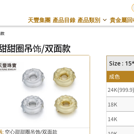
天豐集團
產品目錄
產品類別
貴金屬回
面款
甜甜圈吊饰/双面款
Size : 
成色
24K(999.9
18K
14K
稱:
空心甜甜圈吊饰/双面款
10K