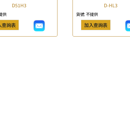
查詢以下產品
D51H3
D-HL3
提供
貨號:
不提供
入查詢表
加入查詢表