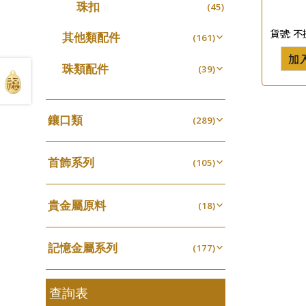
珠扣
(45)
珍珠鏈系列
(3)
貨號:
不
坦克鏈系列
其他類配件
(9)
(161)
滿天星鏈系列
加
珠盤系列
(2)
(16)
珠類配件
(39)
刀片鏈系列
袖口鈕系列
(4)
(7)
無孔光身珠
(7)
方假繩鏈系列
焊片及鐳射綫
(1)
(2)
空心光身珠
(5)
鑲口類
(289)
心心鏈系列
空心車花管
(6)
(19)
無孔批花珠
(5)
四爪頭系列
(20)
其他
(104)
空心批花珠
(22)
首飾系列
六爪頭系列
(105)
(41)
手镯系列
車花片
(8)
(35)
貴金屬原料
戒指系列
(18)
動感車花片
(8)
(20)
千足金
空心耳環
(18)
鑲口戒指
(27)
(16)
記憶金屬系列
(177)
空心车花管首饰链
鑲口手鏈系列
(15)
(146)
記憶戒指
(30)
空心手鐲系列
(8)
拉簧珠珠手鏈
查詢表
(53)
牛仔鏈
(37)