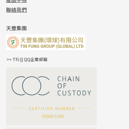
相片集
(9)
側身車花鏈系列
鑲口戒指
空心车花管首饰链
拉簧珠珠手鏈
綫拍系列
龍蝦扣系列
焊片及鐳射綫
空心光身珠
展覽會資訊
(19)
聯絡我們
側身鏈系列
鑲口手鏈系列
空心手鐲系列
記憶鈦手鐲
美拍系列
鴨俐制系列
空心車花管
無孔批花珠
最新產品資訊
(14)
肖邦鏈系列
牛仔鏈
耳針系列
字印牌系列
其他
空心批花珠
產品發明及專利
(9)
雙十字鏈系列
耳環扣系列
字母吊墜
天豐集團
水波鏈系列
耳綫/耳鈎系列
相盒吊墜
蛇骨鏈系列
耳環爪頭
項鏈吊墜
鏈尾系列
耳環
生肖吊墜
盒子鏈系列
管扣系列
>> TFJ || QQ企業郵箱
嘴唇鏈系列
星座吊墜
竹節鏈系列
水泡扣
S車花鏈系列
珠扣
珍珠鏈系列
坦克鏈系列
滿天星鏈系列
*
你的名字
刀片鏈系列
方假繩鏈系列
公司名稱
心心鏈系列