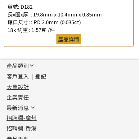
貨號:
D182
長x闊x厚: :
19.8mm x 10.4mm x 0.85mm
鑲口尺寸: :
RD 2.0mm (0.035ct)
18k 约重 :
1.57克 /件
產品詳情
產品類別
新產品
客戶登入 || 登記
足金系列
天豐設計
機織鏈系列
足金配件
企業責任
首飾配件
珠仔鏈
鑲口類
镶口链
耳環類配件
最新消息
首飾系列
管狀網鏈
鏈類配件
四爪頭系列
卷迫系列
最新消息
招聘欄-廣州
貴金屬原料
十字車花鏈系列
其他類配件
六爪頭系列
手镯系列
螺絲迫系列
動感車花吊墜
公益活動
(6)
招聘欄-香港
記憶金屬系列
十字閃O鏈系列
珠類配件
車花片
戒指系列
千足金
梅花迫系列
調節珠系列
珠盤系列
各項證書
(2)
十字錘打鏈系列
動感車花片
空心耳環
記憶戒指
平臺迫系列
生圈扣系列
袖口鈕系列
無孔光身珠
產品手冊