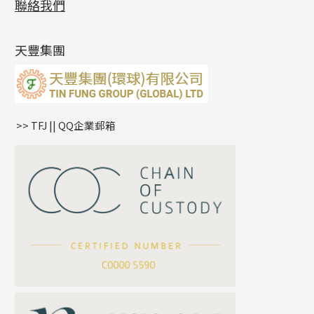
聯絡我們
側身鏈系列
鑲口手鏈系列
空心手鐲系列
記憶鈦手鐲
美拍系列
鴨俐制系列
空心車花管
無孔批花珠
最新產品資訊
(14)
肖邦鏈系列
牛仔鏈
耳針系列
字印牌系列
其他
空心批花珠
產品發明及專利
(9)
雙十字鏈系列
耳環扣系列
字母吊墜
天豐集團
水波鏈系列
耳綫/耳鈎系列
相盒吊墜
蛇骨鏈系列
耳環爪頭
項鏈吊墜
鏈尾系列
耳環
生肖吊墜
盒子鏈系列
管扣系列
>> TFJ || QQ企業郵箱
嘴唇鏈系列
星座吊墜
竹節鏈系列
水泡扣
S車花鏈系列
珠扣
珍珠鏈系列
坦克鏈系列
滿天星鏈系列
*
你的名字
刀片鏈系列
方假繩鏈系列
公司名稱
心心鏈系列
*
e-mail