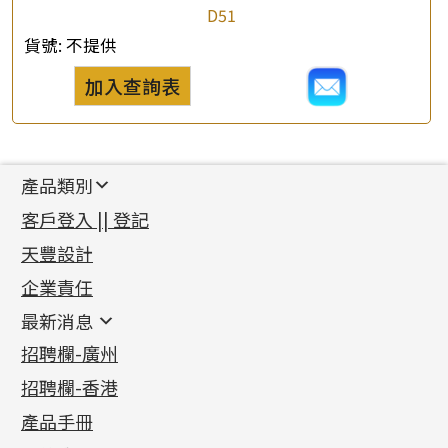
D51
貨號:
不提供
加入查詢表
產品類別
新產品
客戶登入 || 登記
足金系列
天豐設計
機織鏈系列
足金配件
企業責任
首飾配件
珠仔鏈
鑲口類
镶口链
耳環類配件
最新消息
首飾系列
管狀網鏈
鏈類配件
四爪頭系列
卷迫系列
最新消息
招聘欄-廣州
貴金屬原料
十字車花鏈系列
其他類配件
六爪頭系列
手镯系列
螺絲迫系列
動感車花吊墜
公益活動
(6)
招聘欄-香港
記憶金屬系列
十字閃O鏈系列
珠類配件
車花片
戒指系列
千足金
梅花迫系列
調節珠系列
珠盤系列
各項證書
(2)
十字錘打鏈系列
動感車花片
空心耳環
記憶戒指
平臺迫系列
生圈扣系列
袖口鈕系列
無孔光身珠
產品手冊
相片集
(9)
側身車花鏈系列
鑲口戒指
空心车花管首饰链
拉簧珠珠手鏈
綫拍系列
龍蝦扣系列
焊片及鐳射綫
空心光身珠
展覽會資訊
(19)