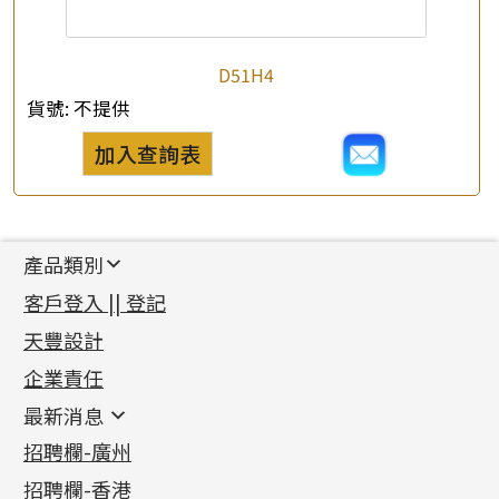
D51H4
貨號:
不提供
加入查詢表
產品類別
新產品
客戶登入 || 登記
足金系列
天豐設計
機織鏈系列
足金配件
企業責任
首飾配件
珠仔鏈
鑲口類
镶口链
耳環類配件
最新消息
首飾系列
管狀網鏈
鏈類配件
四爪頭系列
卷迫系列
最新消息
招聘欄-廣州
貴金屬原料
十字車花鏈系列
其他類配件
六爪頭系列
手镯系列
螺絲迫系列
動感車花吊墜
公益活動
(6)
招聘欄-香港
記憶金屬系列
十字閃O鏈系列
珠類配件
車花片
戒指系列
千足金
梅花迫系列
調節珠系列
珠盤系列