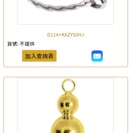
×
產品查詢
D114+KXZY50HJ
*
你的名字
貨號:
不提供
加入查詢表
公司名稱
*
e-mail
*
聯絡電話
查詢以下產品