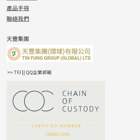
各項證書
(2)
十字錘打鏈系列
動感車花片
空心耳環
記憶戒指
平臺迫系列
生圈扣系列
袖口鈕系列
無孔光身珠
產品手冊
相片集
(9)
側身車花鏈系列
鑲口戒指
空心车花管首饰链
拉簧珠珠手鏈
綫拍系列
龍蝦扣系列
焊片及鐳射綫
空心光身珠
展覽會資訊
(19)
聯絡我們
側身鏈系列
鑲口手鏈系列
空心手鐲系列
記憶鈦手鐲
美拍系列
鴨俐制系列
空心車花管
無孔批花珠
最新產品資訊
(14)
肖邦鏈系列
牛仔鏈
耳針系列
字印牌系列
其他
空心批花珠
產品發明及專利
(9)
雙十字鏈系列
耳環扣系列
字母吊墜
天豐集團
水波鏈系列
耳綫/耳鈎系列
相盒吊墜
蛇骨鏈系列
耳環爪頭
項鏈吊墜
鏈尾系列
耳環
生肖吊墜
盒子鏈系列
管扣系列
>> TFJ || QQ企業郵箱
嘴唇鏈系列
星座吊墜
竹節鏈系列
水泡扣
S車花鏈系列
珠扣
珍珠鏈系列
坦克鏈系列
滿天星鏈系列
*
你的名字
刀片鏈系列
方假繩鏈系列
公司名稱
心心鏈系列