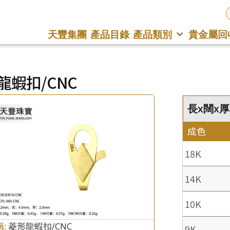
天豐集團
產品目錄
產品類別
貴金屬回
龍蝦扣/CNC
長x闊x厚 :
成色
18K
14K
10K
稱:
菱形龍蝦扣/CNC
9K