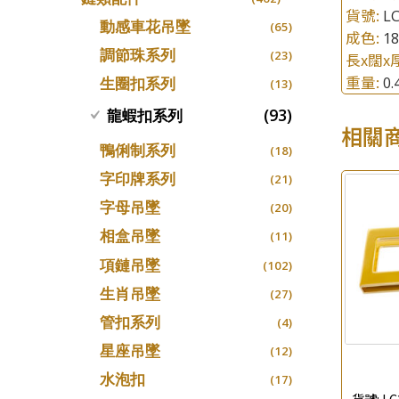
螺絲迫系列
貨號:
L
十字車花鏈系列
(15)
(48)
動感車花吊墜
(65)
成色:
1
梅花迫系列
十字閃O鏈系列
(19)
(27)
調節珠系列
(23)
長x闊x
平臺迫系列
十字錘打鏈系列
(74)
(17)
重量:
0
生圈扣系列
(13)
綫拍系列
側身車花鏈系列
(42)
(8)
(93)
龍蝦扣系列
美拍系列
相關
側身鏈系列
(16)
(9)
鴨俐制系列
(18)
耳針系列
肖邦鏈系列
(6)
(14)
字印牌系列
(21)
耳環扣系列
雙十字鏈系列
(29)
(4)
字母吊墜
(20)
耳綫/耳鈎系列
水波鏈系列
(25)
(4)
相盒吊墜
(11)
耳環爪頭
蛇骨鏈系列
(29)
(6)
項鏈吊墜
(102)
耳環
鏈尾系列
(71)
(6)
生肖吊墜
(27)
盒子鏈系列
(6)
管扣系列
(4)
嘴唇鏈系列
(3)
星座吊墜
(12)
竹節鏈系列
(5)
水泡扣
(17)
S車花鏈系列
(1)
貨號:
LC