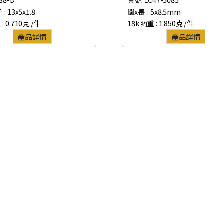
查詢以下產品
 :
13x5x1.8
闊x長: :
5x8.5mm
 :
0.710克 /件
18k 约重 :
1.850克 /件
產品詳情
產品詳情