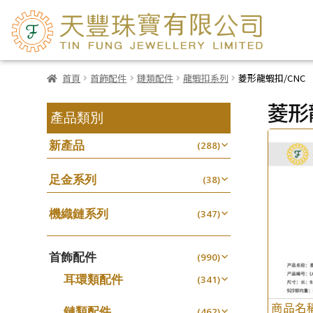
首頁
首飾配件
鏈類配件
龍蝦扣系列
菱形龍蝦扣/CNC
菱形
產品類別
新產品
(288)
足金系列
(38)
機織鏈系列
(347)
珠仔鏈
(25)
首飾配件
镶口链
(990)
(61)
耳環類配件
管狀網鏈
(341)
(11)
卷迫系列
十字鏈系列
(13)
(56)
商品名
鏈類配件
(462)