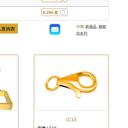
0.290 克
分類:
新產品
,
龍蝦
入查詢表
扣系列
LC10
貨號:
LC10