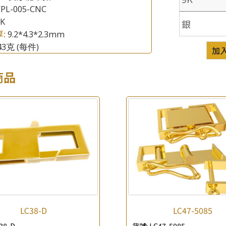
CPL-005-CNC
8K
銀
厚:
9.2*4.3*2.3mm
.43克
(每件)
加
商品
×
產品查詢
*
你的名字
公司名稱
*
e-mail
*
聯絡電話
LC38-D
LC47-5085
38-D
貨號:
LC47-5085