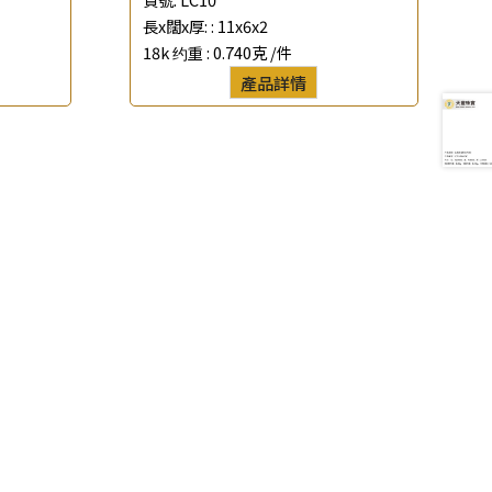
長x闊x厚: :
11x6x2
18k 约重 :
0.740克 /件
產品詳情