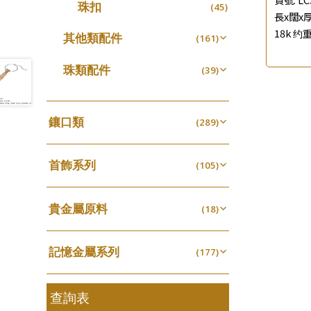
珠扣
(45)
珍珠鏈系列
(3)
長x闊x厚:
18k 约重
坦克鏈系列
其他類配件
(9)
(161)
滿天星鏈系列
珠盤系列
(2)
(16)
珠類配件
(39)
刀片鏈系列
袖口鈕系列
(4)
(7)
無孔光身珠
(7)
方假繩鏈系列
焊片及鐳射綫
(1)
(2)
空心光身珠
(5)
鑲口類
(289)
心心鏈系列
空心車花管
(6)
(19)
無孔批花珠
(5)
四爪頭系列
(20)
其他
(104)
空心批花珠
(22)
首飾系列
六爪頭系列
(105)
(41)
手镯系列
車花片
(8)
(35)
貴金屬原料
戒指系列
(18)
動感車花片
(8)
(20)
千足金
空心耳環
(18)
鑲口戒指
(27)
(16)
記憶金屬系列
(177)
空心车花管首饰链
鑲口手鏈系列
(15)
(146)
記憶戒指
(30)
空心手鐲系列
(8)
拉簧珠珠手鏈
查詢表
(53)
牛仔鏈
(37)