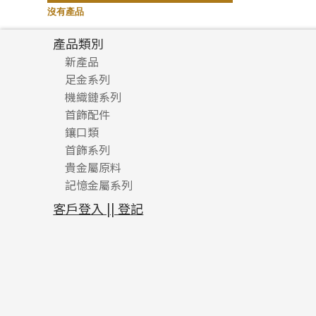
記憶鈦手鐲
(94)
沒有產品
產品類別
新產品
足金系列
機織鏈系列
足金配件
首飾配件
珠仔鏈
鑲口類
镶口链
耳環類配件
首飾系列
管狀網鏈
鏈類配件
四爪頭系列
卷迫系列
貴金屬原料
十字車花鏈系列
其他類配件
六爪頭系列
手镯系列
螺絲迫系列
動感車花吊墜
記憶金屬系列
十字閃O鏈系列
珠類配件
車花片
戒指系列
千足金
梅花迫系列
調節珠系列
珠盤系列
十字錘打鏈系列
動感車花片
空心耳環
記憶戒指
平臺迫系列
生圈扣系列
袖口鈕系列
無孔光身珠
客戶登入 || 登記
側身車花鏈系列
鑲口戒指
空心车花管首饰链
拉簧珠珠手鏈
綫拍系列
龍蝦扣系列
焊片及鐳射綫
空心光身珠
側身鏈系列
鑲口手鏈系列
空心手鐲系列
記憶鈦手鐲
美拍系列
鴨俐制系列
空心車花管
無孔批花珠
肖邦鏈系列
牛仔鏈
耳針系列
字印牌系列
其他
空心批花珠
雙十字鏈系列
耳環扣系列
字母吊墜
水波鏈系列
耳綫/耳鈎系列
相盒吊墜
蛇骨鏈系列
耳環爪頭
項鏈吊墜