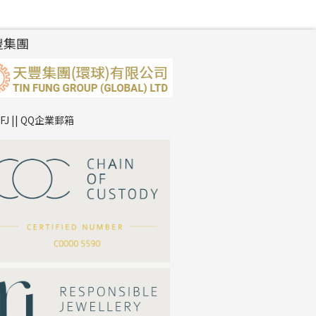
豐集團
TFJ || QQ企業郵箱
*
你的名字
公司名稱
*
e-mail
*
聯絡電話