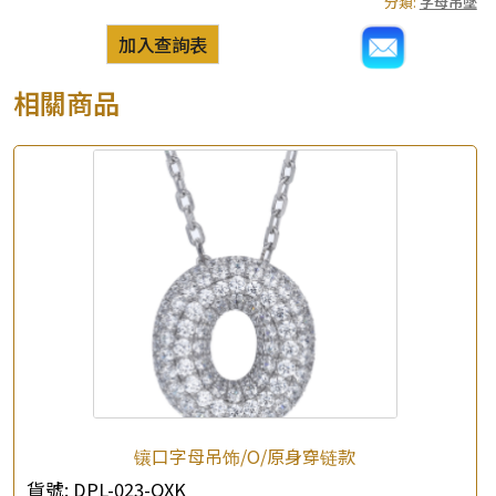
分類:
字母吊墜
加入查詢表
相關商品
镶口字母吊饰/O/原身穿链款
貨號:
DPL-023-OXK