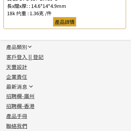
長x闊x厚: :
14.6*14*4.9mm
18k 约重 :
1.36克 /件
產品詳情
產品類別
新產品
客戶登入 || 登記
足金系列
天豐設計
機織鏈系列
足金配件
企業責任
首飾配件
珠仔鏈
鑲口類
镶口链
耳環類配件
最新消息
首飾系列
管狀網鏈
鏈類配件
四爪頭系列
卷迫系列
最新消息
招聘欄-廣州
貴金屬原料
十字車花鏈系列
其他類配件
六爪頭系列
手镯系列
螺絲迫系列
動感車花吊墜
公益活動
(6)
招聘欄-香港
記憶金屬系列
十字閃O鏈系列
珠類配件
車花片
戒指系列
千足金
梅花迫系列
調節珠系列
珠盤系列
各項證書
(2)
十字錘打鏈系列
動感車花片
空心耳環
記憶戒指
平臺迫系列
生圈扣系列
袖口鈕系列
無孔光身珠
產品手冊
相片集
(9)
側身車花鏈系列
鑲口戒指
空心车花管首饰链
拉簧珠珠手鏈
綫拍系列
龍蝦扣系列
焊片及鐳射綫
空心光身珠
展覽會資訊
(19)
聯絡我們
側身鏈系列
鑲口手鏈系列
空心手鐲系列
記憶鈦手鐲
美拍系列
鴨俐制系列
空心車花管
無孔批花珠
最新產品資訊
(14)