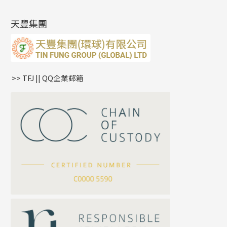
肖邦鏈系列
牛仔鏈
耳針系列
字印牌系列
其他
空心批花珠
產品發明及專利
(9)
雙十字鏈系列
耳環扣系列
字母吊墜
天豐集團
水波鏈系列
耳綫/耳鈎系列
相盒吊墜
蛇骨鏈系列
耳環爪頭
項鏈吊墜
鏈尾系列
耳環
生肖吊墜
盒子鏈系列
管扣系列
>> TFJ || QQ企業郵箱
嘴唇鏈系列
星座吊墜
竹節鏈系列
水泡扣
S車花鏈系列
珠扣
珍珠鏈系列
坦克鏈系列
滿天星鏈系列
*
你的名字
刀片鏈系列
方假繩鏈系列
公司名稱
心心鏈系列
*
e-mail