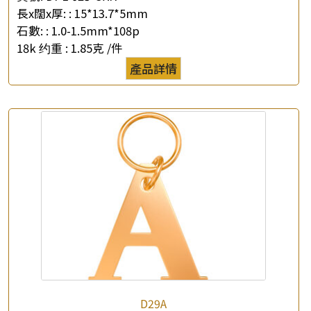
長x闊x厚: :
15*13.7*5mm
石數: :
1.0-1.5mm*108p
×
產品查詢
18k 约重 :
1.85克 /件
產品詳情
*
你的名字
公司名稱
*
e-mail
*
聯絡電話
查詢以下產品
D29A