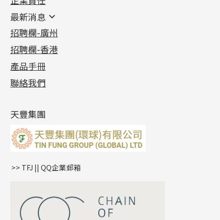
企業責任
鑲口類
镶口链
耳環類配件
最新消息
首飾系列
管狀網鏈
鏈類配件
四爪頭系列
卷迫系列
最新消息
招聘欄-廣州
貴金屬原料
十字車花鏈系列
其他類配件
六爪頭系列
手镯系列
螺絲迫系列
動感車花吊墜
公益活動
(6)
招聘欄-香港
記憶金屬系列
十字閃O鏈系列
珠類配件
車花片
戒指系列
千足金
梅花迫系列
調節珠系列
珠盤系列
各項證書
(2)
十字錘打鏈系列
動感車花片
空心耳環
記憶戒指
平臺迫系列
生圈扣系列
袖口鈕系列
無孔光身珠
產品手冊
相片集
(9)
側身車花鏈系列
鑲口戒指
空心车花管首饰链
拉簧珠珠手鏈
綫拍系列
龍蝦扣系列
焊片及鐳射綫
空心光身珠
展覽會資訊
(19)
聯絡我們
側身鏈系列
鑲口手鏈系列
空心手鐲系列
記憶鈦手鐲
美拍系列
鴨俐制系列
空心車花管
無孔批花珠
最新產品資訊
(14)
肖邦鏈系列
牛仔鏈
耳針系列
字印牌系列
其他
空心批花珠
產品發明及專利
(9)
雙十字鏈系列
耳環扣系列
字母吊墜
天豐集團
水波鏈系列
耳綫/耳鈎系列
相盒吊墜
蛇骨鏈系列
耳環爪頭
項鏈吊墜
鏈尾系列
耳環
生肖吊墜
盒子鏈系列
管扣系列
>> TFJ || QQ企業郵箱
嘴唇鏈系列
星座吊墜
竹節鏈系列
水泡扣
S車花鏈系列
珠扣
珍珠鏈系列