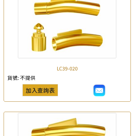
×
產品查詢
*
你的名字
LC39-020
公司名稱
貨號:
不提供
加入查詢表
*
e-mail
*
聯絡電話
查詢以下產品