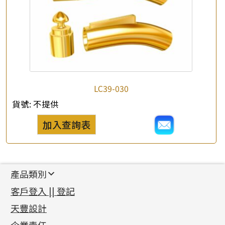
LC39-030
貨號:
不提供
加入查詢表
產品類別
新產品
客戶登入 || 登記
足金系列
天豐設計
機織鏈系列
足金配件
首飾配件
珠仔鏈