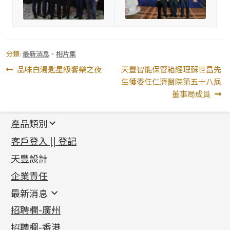
分類:
最新消息
、
相片集
文
上
下
品味白湯匙星級饗樂之夜
天豐智能保管箱經理蘇世昌先
一
一
生獲委任仁濟醫院第五十八屆
章
篇
篇
董事局成員
導
文
文
章:
章:
覽
產品類別
新產品
客戶登入 || 登記
足金系列
天豐設計
機織鏈系列
足金配件
企業責任
首飾配件
珠仔鏈
鑲口類
镶口链
耳環類配件
最新消息
首飾系列
管狀網鏈
鏈類配件
四爪頭系列
卷迫系列
最新消息
招聘欄-廣州
貴金屬原料
十字車花鏈系列
其他類配件
六爪頭系列
手镯系列
螺絲迫系列
動感車花吊墜
公益活動
(6)
招聘欄-香港
記憶金屬系列
十字閃O鏈系列
珠類配件
車花片
戒指系列
千足金
梅花迫系列
調節珠系列
珠盤系列