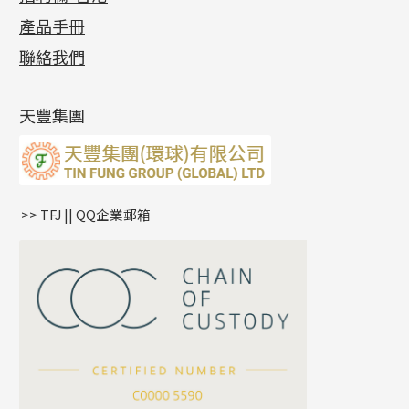
各項證書
(2)
十字錘打鏈系列
動感車花片
空心耳環
記憶戒指
平臺迫系列
生圈扣系列
袖口鈕系列
無孔光身珠
產品手冊
相片集
(9)
側身車花鏈系列
鑲口戒指
空心车花管首饰链
拉簧珠珠手鏈
綫拍系列
龍蝦扣系列
焊片及鐳射綫
空心光身珠
展覽會資訊
(19)
聯絡我們
側身鏈系列
鑲口手鏈系列
空心手鐲系列
記憶鈦手鐲
美拍系列
鴨俐制系列
空心車花管
無孔批花珠
最新產品資訊
(14)
肖邦鏈系列
牛仔鏈
耳針系列
字印牌系列
其他
空心批花珠
產品發明及專利
(9)
雙十字鏈系列
耳環扣系列
字母吊墜
天豐集團
水波鏈系列
耳綫/耳鈎系列
相盒吊墜
蛇骨鏈系列
耳環爪頭
項鏈吊墜
鏈尾系列
耳環
生肖吊墜
盒子鏈系列
管扣系列
>> TFJ || QQ企業郵箱
嘴唇鏈系列
星座吊墜
竹節鏈系列
水泡扣
S車花鏈系列
珠扣
珍珠鏈系列
坦克鏈系列
滿天星鏈系列
*
你的名字
刀片鏈系列
方假繩鏈系列
公司名稱
心心鏈系列