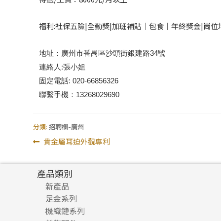
福利:社保五險|全勤獎|加班補貼│包食｜年終獎金|崗位
地址：廣州市番禺區沙頭街銀建路34號
連絡人:張小姐
固定電話: 020-66856326
聯繫手機：13268029690
分類:
招聘欄-廣州
文
上
貴金屬耳迫外觀專利
一
章
篇
產品類別
導
文
新產品
章:
覽
足金系列
機織鏈系列
足金配件