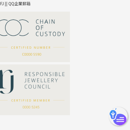
TFJ || QQ企業郵箱
*
你的名字
公司名稱
*
e-mail
*
聯絡電話