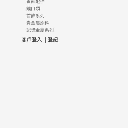
首飾配件
珠仔鏈
鑲口類
镶口链
耳環類配件
首飾系列
管狀網鏈
鏈類配件
四爪頭系列
卷迫系列
貴金屬原料
十字車花鏈系列
其他類配件
六爪頭系列
手镯系列
螺絲迫系列
動感車花吊墜
記憶金屬系列
十字閃O鏈系列
珠類配件
車花片
戒指系列
千足金
梅花迫系列
調節珠系列
珠盤系列
十字錘打鏈系列
動感車花片
空心耳環
記憶戒指
平臺迫系列
生圈扣系列
袖口鈕系列
無孔光身珠
客戶登入 || 登記
側身車花鏈系列
鑲口戒指
空心车花管首饰链
拉簧珠珠手鏈
綫拍系列
龍蝦扣系列
焊片及鐳射綫
空心光身珠
側身鏈系列
鑲口手鏈系列
空心手鐲系列
記憶鈦手鐲
美拍系列
鴨俐制系列
空心車花管
無孔批花珠
肖邦鏈系列
牛仔鏈
耳針系列
字印牌系列
其他
空心批花珠
雙十字鏈系列
耳環扣系列
字母吊墜
水波鏈系列
耳綫/耳鈎系列
相盒吊墜
蛇骨鏈系列
耳環爪頭
項鏈吊墜
鏈尾系列
耳環
生肖吊墜
盒子鏈系列
管扣系列
嘴唇鏈系列
星座吊墜
竹節鏈系列
水泡扣
S車花鏈系列
珠扣
珍珠鏈系列