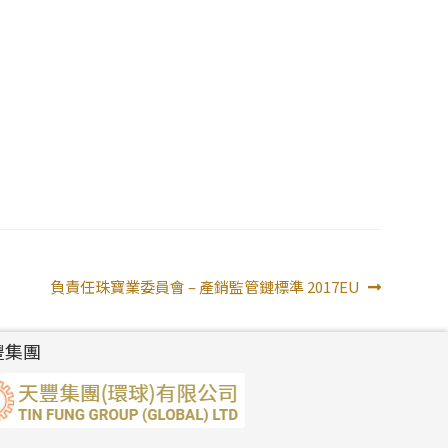
下
負責任珠寶業委員會 – 產銷監管鏈標準 2017EU
一
篇
豐集團
文
章: